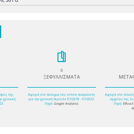
vii, 361 σ.
0
ΞΕΦΥΛΛΙΣΜΑΤΑ
ΜΕΤΑ
ψεις της
Αφορά στο άνοιγμα του online αναγνώστη
Αφορά στο σύνολ
ην χρονική
για την χρονική περίοδο 07/2018 - 07/2023.
αρχείου της δι
23.
Πηγή:
Google Analytics
.
Πηγή:
Εθνικό
s
.
Δ