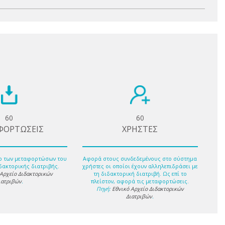
60
60
ΦΟΡΤΩΣΕΙΣ
ΧΡΗΣΤΕΣ
ο των μεταφορτώσων του
Αφορά στους συνδεδεμένους στο σύστημα
δακτορικής διατριβής.
χρήστες οι οποίοι έχουν αλληλεπιδράσει με
 Αρχείο Διδακτορικών
τη διδακτορική διατριβή. Ως επί το
ιατριβών
.
πλείστον, αφορά τις μεταφορτώσεις.
Πηγή:
Εθνικό Αρχείο Διδακτορικών
Διατριβών
.