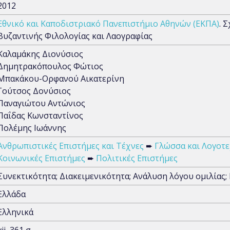
2012
Εθνικό και Καποδιστριακό Πανεπιστήμιο Αθηνών (ΕΚΠΑ)
. 
Βυζαντινής Φιλολογίας και Λαογραφίας
Καλαμάκης Διονύσιος
Δημητρακόπουλος Φώτιος
Μπακάκου-Ορφανού Αικατερίνη
Γούτσος Δονύσιος
Παναγιώτου Αντώνιος
Παΐδας Κωνσταντίνος
Πολέμης Ιωάννης
Ανθρωπιστικές Επιστήμες και Τέχνες
➨
Γλώσσα και Λογοτε
Κοινωνικές Επιστήμες
➨
Πολιτικές Επιστήμες
Συνεκτικότητα; Διακειμενικότητα; Ανάλυση λόγου ομιλίας;
Ελλάδα
Ελληνικά