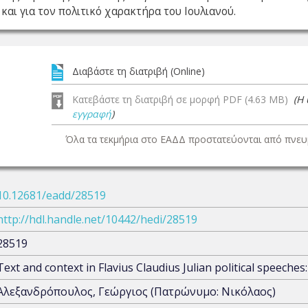
και για τον πολιτικό χαρακτήρα του Ιουλιανού.
Διαβάστε τη διατριβή (Online)
Κατεβάστε τη διατριβή σε μορφή PDF (4.63 MB)
(Η
εγγραφή
)
Όλα τα τεκμήρια στο ΕΑΔΔ προστατεύονται από πνευμ
10.12681/eadd/28519
http://hdl.handle.net/10442/hedi/28519
28519
Text and context in Flavius Claudius Julian political speeche
Αλεξανδρόπουλος, Γεώργιος (Πατρώνυμο: Νικόλαος)