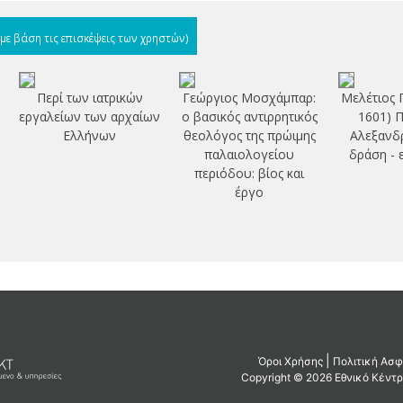
(με βάση τις επισκέψεις των χρηστών)
Περί των ιατρικών
Γεώργιος Μοσχάμπαρ:
Μελέτιος 
εργαλείων των αρχαίων
ο βασικός αντιρρητικός
1601) Π
Ελλήνων
θεολόγος της πρώιμης
Αλεξανδρ
παλαιολογείου
δράση - 
περιόδου: βίος και
έργο