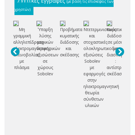
Σχετικές εγγραφές
(με βάση τις επισκέψεις των
χρηστών)
Μη
Ύπαρξη
Προβήματα
Ντετερμινιστικές
Κυματική
Δ
γραμμική
λύσης
κυματικής
και
διάδοση
αλληλεπίδραση
μερικών
διάδοσης
στοχαστικές
σε μέσα
Σ
ηλεκτρομαγνητικής
διαφορικών
και
ολοκληρωτικοδιαφορικές
με
Η
ακτινοβολίας
εξισώσεων
σκέδασης
εξισώσεις
διασπορά
Κ
με
σε
Sobolev
:
πλάσμα
χώρους
με
αντίστροφη
Ε
Sobolev
εφαρμογές
σκέδαση
Κ
στην
ηλεκτρομαγνητική
ΕΛ
θεωρία
Κ
σύνθετων
ΔΙ
υλικών
Α
Δ