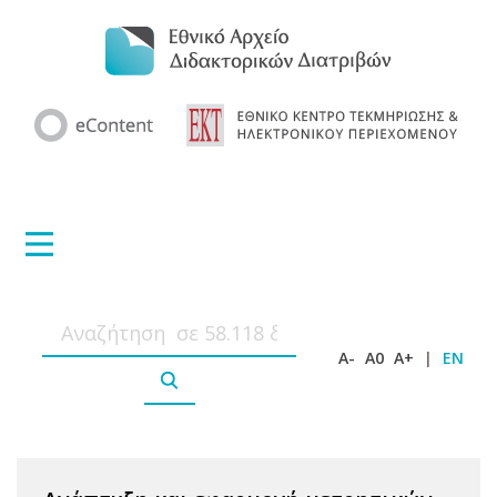
A-
A0
A+
|
EN