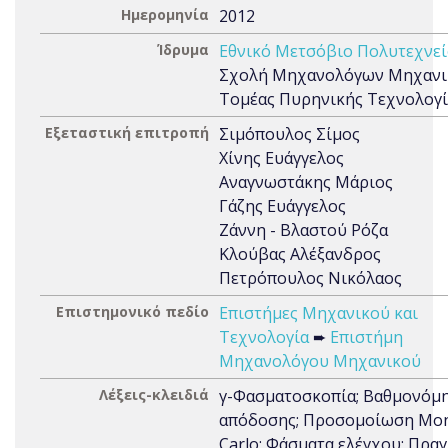
Ημερομηνία
2012
Ίδρυμα
Εθνικό Μετσόβιο Πολυτεχνεί
Σχολή Μηχανολόγων Μηχανι
Τομέας Πυρηνικής Τεχνολογί
Εξεταστική επιτροπή
Σιμόπουλος Σίμος
Χίνης Ευάγγελος
Αναγνωστάκης Μάριος
Γάζης Ευάγγελος
Ζάννη - Βλαστού Ρόζα
Κλούβας Αλέξανδρος
Πετρόπουλος Νικόλαος
Επιστημονικό πεδίο
Επιστήμες Μηχανικού και
Τεχνολογία
➨
Επιστήμη
Μηχανολόγου Μηχανικού
Λέξεις-κλειδιά
γ-Φασματοσκοπία; Βαθμονόμ
απόδοσης; Προσομοίωση Mo
Carlo; Φάσματα ελέγχου; Πρα