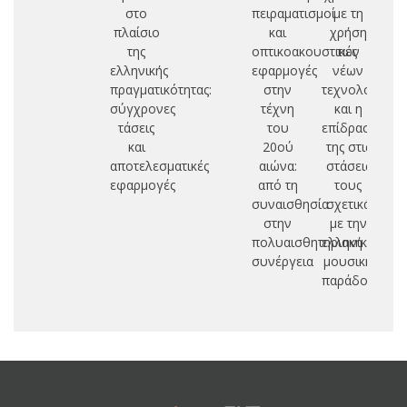
στο
πειραματισμοί
με τη
πλαίσιο
και
χρήση
της
οπτικοακουστικές
των
ελληνικής
εφαρμογές
νέων
πραγματικότητας:
στην
τεχνολογιών
σύγχρονες
τέχνη
και η
τάσεις
του
επίδρασή
και
20ού
της στις
αποτελεσματικές
αιώνα:
στάσεις
εφαρμογές
από τη
τους
συναισθησία
σχετικά
στην
με την
πολυαισθητηριακή
ελληνική
συνέργεια
μουσική
παράδοση