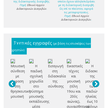
της διδακτορικής διατριβής.
οποίοι έχουν αλληλεπιδράσει
Πηγή:
Εθνικό Αρχείο
με τη διδακτορική διατριβή.
Διδακτορικών Διατριβών
.
Ως επί το πλείστον, αφορά
τις μεταφορτώσεις.
Πηγή:
Εθνικό Αρχείο
Διδακτορικών Διατριβών
.
Σχετικές εγγραφές
(με βάση τις επισκέψεις των
χρηστών)
Μουσική
Η
Εισαγωγή
Eικαστικές
Η
Μ
σύνθεση
παιδική
στη
τέχνες
διδασκαλία
αν
με
σχολική
διδασκαλία
και
της
έμφαση
χορωδία
της
μουσική
μουσικής
δη
στη
στο
σύνθεσης
(τέλη
των
κα
θρησκευτική
σύστημα
19ου και
παιδιών
στ
μουσική
μουσικής
20ός
ηλικίας 8
εκπαίδευσης
αιώνας),
έως 10
πο
μέσα
συναισθητικοί
χρόνων
με