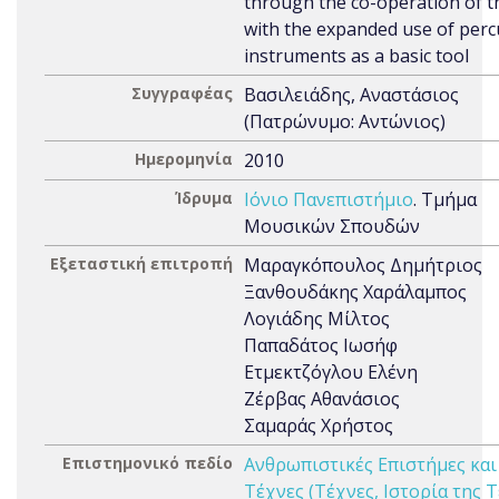
through the co-operation of th
with the expanded use of perc
instruments as a basic tool
Συγγραφέας
Βασιλειάδης, Αναστάσιος
(Πατρώνυμο: Αντώνιος)
Ημερομηνία
2010
Ίδρυμα
Ιόνιο Πανεπιστήμιο
. Τμήμα
Μουσικών Σπουδών
Εξεταστική επιτροπή
Μαραγκόπουλος Δημήτριος
Ξανθουδάκης Χαράλαμπος
Λογιάδης Μίλτος
Παπαδάτος Ιωσήφ
Ετμεκτζόγλου Ελένη
Ζέρβας Αθανάσιος
Σαμαράς Χρήστος
Επιστημονικό πεδίο
Ανθρωπιστικές Επιστήμες και
Τέχνες (Τέχνες, Ιστορία της 