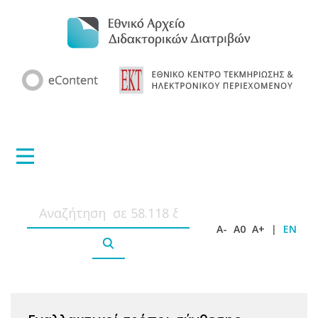
A-
A0
A+
|
EN