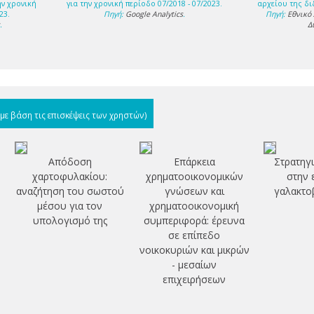
ην χρονική
για την χρονική περίοδο 07/2018 - 07/2023.
αρχείου της δι
23.
Πηγή:
Google Analytics
.
Πηγή:
Εθνικό
s
.
Δ
(με βάση τις επισκέψεις των χρηστών)
Απόδοση
Επάρκεια
Στρατηγι
χαρτοφυλακίου:
χρηματοοικονομικών
στην 
αναζήτηση του σωστού
γνώσεων και
γαλακτο
μέσου για τον
χρηματοοικονομική
υπολογισμό της
συμπεριφορά: έρευνα
σε επίπεδο
νοικοκυριών και μικρών
- μεσαίων
επιχειρήσεων