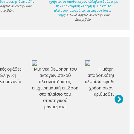
δακτορικής διατριβής.
χρήστες οι οποίοι έχουν αλληλεπιδράσει με
 Αρχείο Διδακτορικών
τη διδακτορική διατριβή. Ως επί το
ιατριβών
.
πλείστον, αφορά τις μεταφορτώσεις.
Πηγή:
Εθνικό Αρχείο Διδακτορικών
Διατριβών
.
κές ομάδες
Μια νέα θεώρηση του
Η μέτρηση
ελληνική
ανταγωνιστικού
αποδοτικότητας στην
βιομηχανία
πλεονεκτήματος:
αλυσίδα εφοδιασμού: η
επιχειρηματική επίδοση
χρήση οικονομικών
στο πλαίσιο του
αριθμοδεικτών
στρατηγικού
μάνατζμεντ