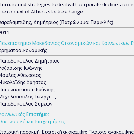
Turnaround strategies to deal with corporate decline: a critic
the context of Athens stock exchange
Χαραλαμπίδης, Δημήτριος (Πατρώνυμο: Περικλής)
2011
Πανεπιστήμιο Μακεδονίας Οικονομικών και Κοινωνικών 
Χρηματοοικονομικής
Παπαδόπουλος Δημήτριος
Λαζαρίδης Ιωάννης
Νούλας Αθανάσιος
Νικολαΐδης Χρήστος
Παπαναστασίου Ιωάννης
Μιχαλόπουλος Γεώργιος
Παπαδόπουλος Συμεών
Κοινωνικές Επιστήμες
Οικονομικά και Επιχειρήσεις
Εταιρική παρακμή; Εταιρική ανάκαμψη; Πλαίσιο ανάκαμψης