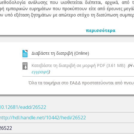
μεθοδολογία ανάλυσης που υιοθετείται διέπεται, αρχικά, από
ή εμπειρικών ευρημάτων που προκύπτουν είτε από έρευνες μεγάλο
των υπό εξέταση ζητημάτων με απώτερο στόχο τη διατύπωση συμπε
περισσότερα
Διαβάστε τη διατριβή (Online)
Κατεβάστε τη διατριβή σε μορφή PDF (3.61 MB)
(Η
εγγραφή
)
Όλα τα τεκμήρια στο ΕΑΔΔ προστατεύονται από πνευμ
10.12681/eadd/26522
http://hdl.handle.net/10442/hedi/26522
26522