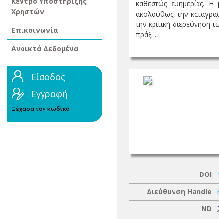
Κέντρο Υποστήριξης
καθεστώς ευημερίας. Η 
Χρηστών
ακολούθως, την καταγραφ
την κριτική διερεύνηση 
Επικοινωνία
πράξ ...
Ανοικτά Δεδομένα
Είσοδος
Εγγραφή
Ξέχασα τον κωδικό
DOI
Διεύθυνση Handle
ND