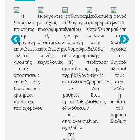
Η
Παράγοντες
Προδιαγραφές
Σχεδιασμός
Προγράμματα
Ο
διασφάλιση
επιτυχίας
παιδαγωγικού
προγραμμάτων
ηλεκτρονικής
ποιότητας
προγραμμάτων
πλαισίου
εκπαίδευσης
μάθησης
κα
στην
εξ
για την
ενηλίκων
στο
παραγωγή
αποστάσεως
εφαρμογή
στην
διαδίκτυο,
σ
εκπαιδευτικού
εκπαίδευσης
πολυμορφικής,
Ελλάδα:
σχεδιασμός
υλικού
με νέες
συμπληρωματικής
η
και
αν
Ανοικτής
τεχνολογίες
εξ
περίπτωση
δυνατότητες
μη
και εξ
αποστάσεως
της
αξιοποίησής
υπ
αποστάσεως
περιβαλλοντικής
Γενικής
τους
τ
εκπαίδευσης:
εκπαίδευσης,
Γραμματείας
στην
πε
διαμόρφωση
σε
Διά
Ελλάδα:
συ
κριτηρίων
μαθητές
Βίου
η
μ
ποιότητας
πρωτοβάθμιας,
Μάθησης
περίπτωση
σ
περιεχομένου
ολιγοθέσιων
του
α
και
σημασιολογικ
εκ
απομακρυσμένων
διαδικτύου
σχολείων
της