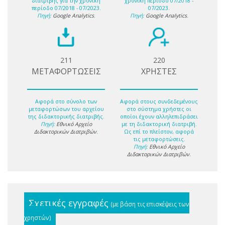
διατριβής για την χρονική
χρονική περίοδο 07/2018 -
περίοδο 07/2018 - 07/2023.
07/2023.
Πηγή:
Google Analytics
.
Πηγή:
Google Analytics
.
211
220
ΜΕΤΑΦΟΡΤΩΣΕΙΣ
ΧΡΗΣΤΕΣ
Αφορά στο σύνολο των
Αφορά στους συνδεδεμένους
μεταφορτώσων του αρχείου
στο σύστημα χρήστες οι
της διδακτορικής διατριβής.
οποίοι έχουν αλληλεπιδράσει
Πηγή:
Εθνικό Αρχείο
με τη διδακτορική διατριβή.
Διδακτορικών Διατριβών
.
Ως επί το πλείστον, αφορά
τις μεταφορτώσεις.
Πηγή:
Εθνικό Αρχείο
Διδακτορικών Διατριβών
.
Σχετικές εγγραφές
(με βάση τις επισκέψεις των
χρηστών)