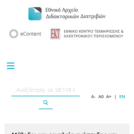
A-
A0
A+
|
EN