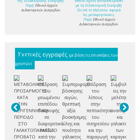
της διδακτορικής διατριβής.
οποίοι έχουν αλληλεπιδράσει
Πηγή:
Εθνικό Αρχείο
με τη διδακτορική διατριβή.
Διδακτορικών Διατριβών
.
Ως επί το πλείστον, αφορά
τις μεταφορτώσεις.
Πηγή:
Εθνικό Αρχείο
Διδακτορικών Διατριβών
.
Σχετικές εγγραφές
(με βάση τις επισκέψεις των
χρηστών)
ΜΕΤΑΒΟΛΙΚΕΣ
Επίδραση
Συμπεριφορά
Επίδραση
Συμβολή
Επ
ΠΡΟΣΑΡΜΟΓΕΣ
του
βόσκησης
του
εις την
ΚΑΤΑ
μειωμένου
αιγών,
λίπους
μελέτην
δι
ΤΗΝ
επιπέδου
θρεπτική
στην
της
ξή
ΠΕΡΙΓΕΝΝΗΤΙΚΗ
διατροφής
αξία
πεπτικότητα
αναπαραγωγή
ΠΕΡΙΟΔΟ
σε
βοσκήσιμης
του
και
ΣΤΟ
διαφορετικά
ύλης και
σιτηρεσίου
γαλακτοπαρα
ΓΑΛΑΚΤΟΠΑΡΑΓΩΓΟ
στάδια
ποιότητα
και την
των
γα
ΠΡΟΒΑΤΟ
κατά την
γάλακτος
παραγωγή
καραγκούνικ
πε