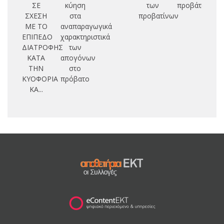
ΣΕ
κύηση
των
προβάτων
ΣΧΕΣΗ
στα
προβατίνων
ΜΕ ΤΟ
αναπαραγωγικά
ΕΠΙΠΕΔΟ
χαρακτηριστικά
μ
ΔΙΑΤΡΟΦΗΣ
των
ΚΑΤΑ
απογόνων
π
ΤΗΝ
στο
ΚΥΟΦΟΡΙΑ
πρόβατο
ΚΑ...