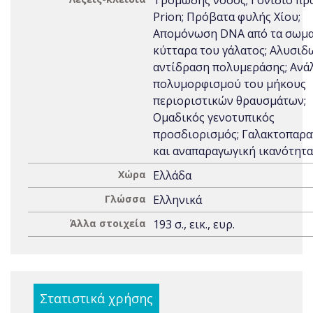
Τρομώδης νόσος; Γονίδιο πρ
Prion; Πρόβατα φυλής Χίου;
Απομόνωση DNA από τα σωμα
κύτταρα του γάλατος; Αλυσιδ
αντίδραση πολυμεράσης; Ανά
πολυμορφισμού του μήκους
περιοριστικών θραυσμάτων;
Ομαδικός γενοτυπικός
προσδιορισμός; Γαλακτοπαρ
και αναπαραγωγική ικανότητα
Χώρα
Ελλάδα
Γλώσσα
Ελληνικά
Άλλα στοιχεία
193 σ., εικ., ευρ.
Στατιστικά χρήσης