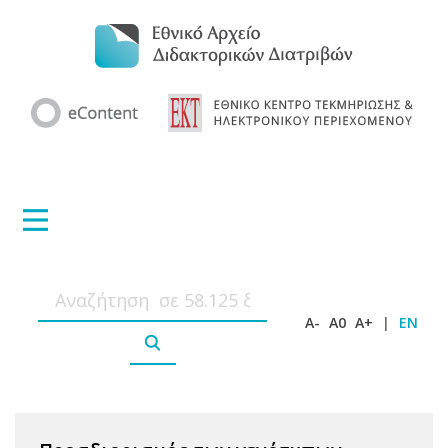
A-
A0
A+
|
EN