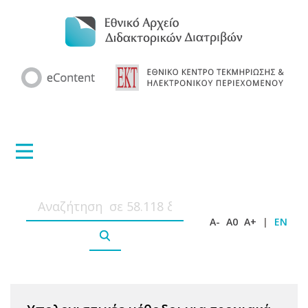
A-
A0
A+
|
EN