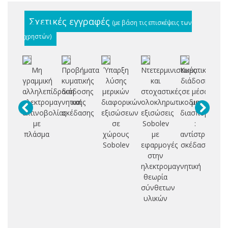
Σχετικές εγγραφές
(με βάση τις επισκέψεις των
χρηστών)
Μη
Προβήματα
Ύπαρξη
Ντετερμινιστικές
Κυματική
γραμμική
κυματικής
λύσης
και
διάδοση
π
αλληλεπίδραση
διάδοσης
μερικών
στοχαστικές
σε μέσα
H
ηλεκτρομαγνητικής
και
διαφορικών
ολοκληρωτικοδιαφορικές
με
ακτινοβολίας
σκέδασης
εξισώσεων
εξισώσεις
διασπορά
χ
με
σε
Sobolev
:
αν
πλάσμα
χώρους
με
αντίστροφη
σ
Sobolev
εφαρμογές
σκέδαση
στην
ηλεκτρομαγνητική
θεωρία
σύνθετων
υλικών