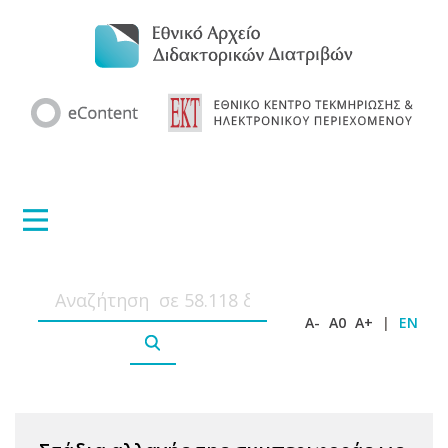
A-
A0
A+
|
EN