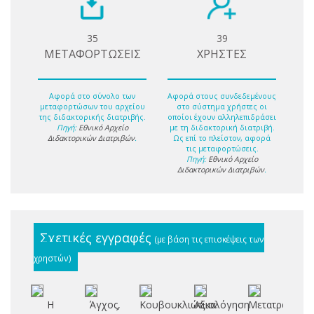
35
39
ΜΕΤΑΦΟΡΤΩΣΕΙΣ
ΧΡΗΣΤΕΣ
Αφορά στο σύνολο των
Αφορά στους συνδεδεμένους
μεταφορτώσων του αρχείου
στο σύστημα χρήστες οι
της διδακτορικής διατριβής.
οποίοι έχουν αλληλεπιδράσει
Πηγή:
Εθνικό Αρχείο
με τη διδακτορική διατριβή.
Διδακτορικών Διατριβών
.
Ως επί το πλείστον, αφορά
τις μεταφορτώσεις.
Πηγή:
Εθνικό Αρχείο
Διδακτορικών Διατριβών
.
Σχετικές εγγραφές
(με βάση τις επισκέψεις των
χρηστών)
Η
Άγχος,
Κουβουκλιώτικα:
Αξιολόγηση
Μετατραυματι