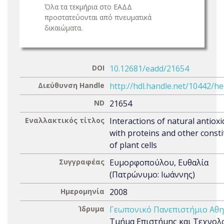
Όλα τα τεκμήρια στο ΕΑΔΔ
προστατεύονται από πνευματικά
δικαιώματα.
DOI
10.12681/eadd/21654
Διεύθυνση Handle
http://hdl.handle.net/10442/h
ND
21654
Εναλλακτικός τίτλος
Interactions of natural antiox
with proteins and other const
of plant cells
Συγγραφέας
Ευμορφοπούλου, Ευθαλία
(Πατρώνυμο: Ιωάννης)
Ημερομηνία
2008
Ίδρυμα
Γεωπονικό Πανεπιστήμιο Αθ
Τμήμα Επιστήμης και Τεχνολ