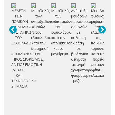
ΜΕΛΕΤΗ
Μεταβολές
Μεταβολές
Ανάπτυξη
Μεταβολές
Πα
ΤΩΝ
των
των
μεθόδων
φυσικοχημικ
(γ
ΠΟΛΙΚΩΝ
αντιοξειδωτικών
συστατικών
προσδιορισμού
χαρακτηριστι
πε
ΦΑΙΝΟΛΙΚΩΝ
ουσιών
του
ορμονών
του
ΣΥΣΤΑΤΙΚΩΝ
του
ελαιολάδου
με
ελαιόλαδου
επ
ΤΟΥ
ελαιόλαδου
κατά την
αυξητική
της
ΕΛΑΙΟΛΑΔΟΥ
κατά την
αποθήκευση
δράση
ποικιλίας
κ
-
διατήρησή
και το
σε
κορωνεϊκης
ΑΠΟΜΟΝΩΣΗ,
του
μαγείρεμα
βιολογικά
κατά την
ΠΡΟΣΔΙΟΡΙΣΜΟΣ,
δείγματα
πορεία
ΑΝΤΙΟΞΕΙΔΩΤΙΚΗ
με υγρή
ωρίμανσης
eu
ΔΡΑΣΗ
χρωματογραφία-
του
L
ΚΑΙ
φασματομετρία
ελαιοκάρπου
δι
ΤΕΧΝΟΛΟΓΙΚΗ
μαζών
ΣΗΜΑΣΙΑ
α
μ
ε