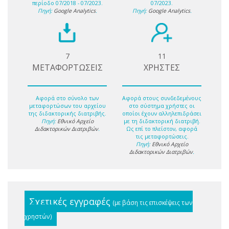
περίοδο 07/2018 - 07/2023.
07/2023.
Πηγή:
Google Analytics
.
Πηγή:
Google Analytics
.
7
11
ΜΕΤΑΦΟΡΤΩΣΕΙΣ
ΧΡΗΣΤΕΣ
Αφορά στο σύνολο των
Αφορά στους συνδεδεμένους
μεταφορτώσων του αρχείου
στο σύστημα χρήστες οι
της διδακτορικής διατριβής.
οποίοι έχουν αλληλεπιδράσει
Πηγή:
Εθνικό Αρχείο
με τη διδακτορική διατριβή.
Διδακτορικών Διατριβών
.
Ως επί το πλείστον, αφορά
τις μεταφορτώσεις.
Πηγή:
Εθνικό Αρχείο
Διδακτορικών Διατριβών
.
Σχετικές εγγραφές
(με βάση τις επισκέψεις των
χρηστών)