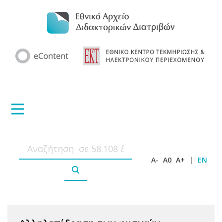
A-
A0
A+
|
EN