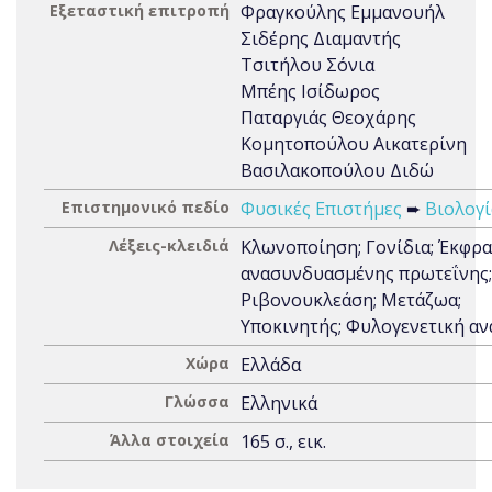
Εξεταστική επιτροπή
Φραγκούλης Εμμανουήλ
Σιδέρης Διαμαντής
Τσιτήλου Σόνια
Μπέης Ισίδωρος
Παταργιάς Θεοχάρης
Κομητοπούλου Αικατερίνη
Βασιλακοπούλου Διδώ
Επιστημονικό πεδίο
Φυσικές Επιστήμες
➨
Βιολογί
Λέξεις-κλειδιά
Κλωνοποίηση; Γονίδια; Έκφρ
ανασυνδυασμένης πρωτεΐνης;
Ριβονουκλεάση; Μετάζωα;
Υποκινητής; Φυλογενετική α
Χώρα
Ελλάδα
Γλώσσα
Ελληνικά
Άλλα στοιχεία
165 σ., εικ.