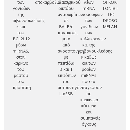
των
αποκαρβοξυλάσης
ιδιοτυπικού
νέων
ΟΓΚΟΚΑΤΑΣΤ
π
γονιδίων
δικτύου
mRNA
ΓΟΝΙΔΙΟΥ
της
αντισωμάτων
ισομορφών
ΤΗΣ
κ
ριβονουκλεάσης
σε
των
DROSOPHILA
χ
κ και
BALB/c
γονιδίων
MELANOGAS
αν
του
ποντικούς
των
γ
BCL2L12
μετά
καλλικρεϊνών
π
μέσω
από
και της
μο
miRNAS,
ανοσοποίηση
ριβονουκλεάσης
δ
στον
με
κ καθώς
καρκίνο
πεπτίδια
και των
κα
του
Β και Τ
μορίων
μαστού
επιτόπων
miRNAs
πρ
του
του
που τα
προστάτη
αυτοαντιγόνου
στοχεύουν
πε
La/SSB
σε
καρκινικά
κύτταρα
και
συμπαγείς
όγκους