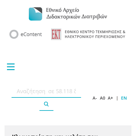
A-
A0
A+
|
EN