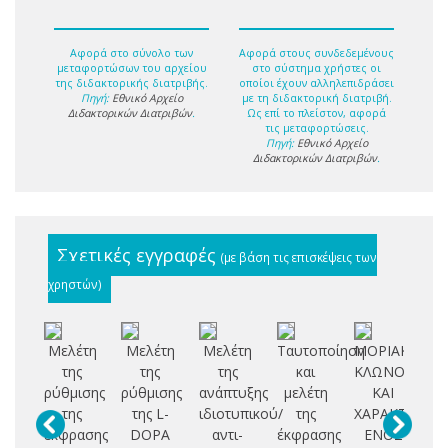
Αφορά στο σύνολο των
Αφορά στους συνδεδεμένους
μεταφορτώσων του αρχείου
στο σύστημα χρήστες οι
της διδακτορικής διατριβής.
οποίοι έχουν αλληλεπιδράσει
Πηγή:
Εθνικό Αρχείο
με τη διδακτορική διατριβή.
Διδακτορικών Διατριβών
.
Ως επί το πλείστον, αφορά
τις μεταφορτώσεις.
Πηγή:
Εθνικό Αρχείο
Διδακτορικών Διατριβών
.
Σχετικές εγγραφές
(με βάση τις επισκέψεις των
χρηστών)
Μελέτη
Μελέτη
Μελέτη
Ταυτοποίηση
ΜΟΡΙΑΚΗ
Αξ
της
της
της
και
ΚΛΩΝΟΠΟΙΗ
ρύθμισης
ρύθμισης
ανάπτυξης
μελέτη
ΚΑΙ
αλ
της
της L-
ιδιοτυπικού/
της
ΧΑΡΑΚΤΗΡΙΣ
αν
έκφρασης
DOPA
αντι-
έκφρασης
ΕΝΟΣ