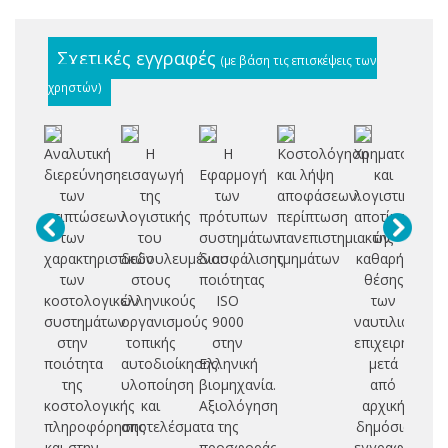
Σχετικές εγγραφές
(με βάση τις επισκέψεις των
χρηστών)
Αναλυτική
Η
Η
Κοστολόγηση
Χρηματοοικον
διερεύνηση
εισαγωγή
Εφαρμογή
και λήψη
και
στ
των
της
των
αποφάσεων:
λογιστική
σ
επιπτώσεων
λογιστικής
πρότυπων
περίπτωση
αποτίμηση
των
του
συστημάτων
πανεπιστημιακών
της
πε
χαρακτηριστικών
δεδουλευμένου
διασφάλισης
τμημάτων
καθαρής
κ
των
στους
ποιότητας
θέσης
φ
κοστολογικών
ελληνικούς
ISO
των
α
συστημάτων
οργανισμούς
9000
ναυτιλιακών
γ
στην
τοπικής
στην
επιχειρήσεων
ασ
ποιότητα
αυτοδιοίκησης:
Ελληνική
μετά
της
υλοποίηση
βιομηχανία.
από
μ
κοστολογικής
και
Αξιολόγηση
αρχική
δ
πληροφόρησης
αποτελέσματα
της
δημόσια
α
και στην
προσφοράς
εγγραφή