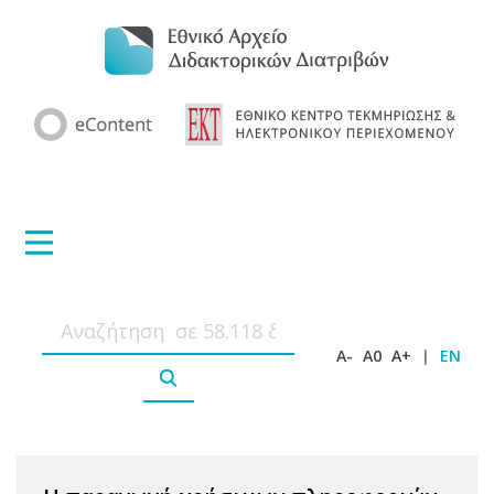
A-
A0
A+
|
EN