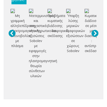
Μη
Ντετερμινιστικές
Προβήματα
Ύπαρξη
Κυματική
Δ
γραμμική
και
κυματικής
λύσης
διάδοση
αλληλεπίδραση
στοχαστικές
διάδοσης
μερικών
σε μέσα
Σ
ηλεκτρομαγνητικής
ολοκληρωτικοδιαφορικές
και
διαφορικών
με
Η
ακτινοβολίας
εξισώσεις
σκέδασης
εξισώσεων
διασπορά
Κ
με
Sobolev
σε
:
πλάσμα
με
χώρους
αντίστροφη
Ε
εφαρμογές
Sobolev
σκέδαση
Κ
στην
ηλεκτρομαγνητική
ΕΛ
θεωρία
Κ
σύνθετων
ΔΙ
υλικών
Α
Δ