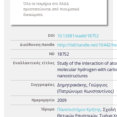
Όλα τα τεκμήρια στο ΕΑΔΔ
προστατεύονται από πνευματικά
δικαιώματα.
DOI
10.12681/eadd/18752
Διεύθυνση Handle
http://hdl.handle.net/10442/h
ND
18752
Εναλλακτικός τίτλος
Study of the interaction of at
molecular hydrogen with carb
nanostructures
Συγγραφέας
Δημητρακάκης, Γεώργιος
(Πατρώνυμο: Κωνσταντίνος)
Ημερομηνία
2009
Ίδρυμα
Πανεπιστήμιο Κρήτης
. Σχολή
Θετικών Επιστημών. Τμήμα Χ