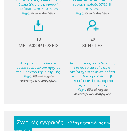
επισκέψεις της διδακτορικής
online αναγνώστη για την
διατριβής για την χρονική
χρονική περίοδο 07/2018 -
περίοδο 07/2018 - 07/2023.
07/2023.
Πηγή:
Google Analytics
.
Πηγή:
Google Analytics
.
18
20
ΜΕΤΑΦΟΡΤΩΣΕΙΣ
ΧΡΗΣΤΕΣ
Αφορά στο σύνολο των
Αφορά στους συνδεδεμένους
μεταφορτώσων του αρχείου
στο σύστημα χρήστες οι
της διδακτορικής διατριβής.
οποίοι έχουν αλληλεπιδράσει
Πηγή:
Εθνικό Αρχείο
με τη διδακτορική διατριβή.
Διδακτορικών Διατριβών
.
Ως επί το πλείστον, αφορά
τις μεταφορτώσεις.
Πηγή:
Εθνικό Αρχείο
Διδακτορικών Διατριβών
.
Σχετικές εγγραφές
(με βάση τις επισκέψεις των
χρηστών)