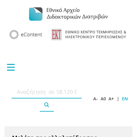
A-
A0
A+
|
EN