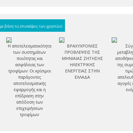
(με βάση τις επισκέψεις των χρηστών)
Η αποτελεσματικότητα
ΒΡΑΧΥΧΡΟΝΙΕΣ
Σύγ
των συστημάτων
ΠΡΟΒΛΕΨΕΙΣ ΤΗΣ
μεταβλη
ποιότητας και
ΜΗΝΙΑΙΑΣ ΖΗΤΗΣΗΣ
αποθήκευ
ασφάλειας των
ΗΛΕΚΤΡΙΚΗΣ
της συμ
τροφίμων: Οι κρίσιμοι
ΕΝΕΡΓΕΙΑΣ ΣΤΗΝ
τιμ
παράγοντες
ΕΛΛΑΔΑ
απελευ
αποτελεσματικής
αγορές 
εφαρμογής και η
ενέ
επίδραση στην
απόδοση των
επιχειρήσεων
τροφίμων