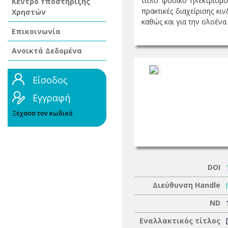
τίτλο φυσικό ηλεκτρισμό
Κέντρο Υποστήριξης
πρακτικές διαχείρισης κι
Χρηστών
καθώς και για την ολοένα 
Επικοινωνία
Ανοικτά Δεδομένα
Είσοδος
Εγγραφή
Ξέχασα τον κωδικό
DOI
Διεύθυνση Handle
ND
Εναλλακτικός τίτλος