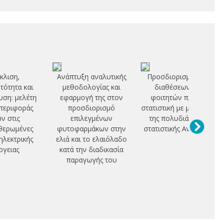
κλιση,
Ανάπτυξη αναλυτικής
Προσδιορισμός των
τότητα και
μεθοδολογίας και
διαθέσεων των
ση: μελέτη
εφαρμογή της στον
φοιτητών προς τη
περιφοράς
προσδιορισμό
στατιστική με μεθόδους
ών στις
επιλεγμένων
της πολυδιάστατης
θερωμένες
φυτοφαρμάκων στην
στατιστικής Ανάλυσης.
ηλεκτρικής
ελιά και το ελαιόλαδο
ργειας
κατά την διαδικασία
παραγωγής του