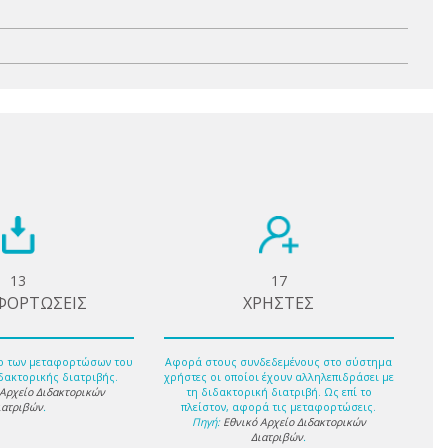
13
17
ΦΟΡΤΩΣΕΙΣ
ΧΡΗΣΤΕΣ
ο των μεταφορτώσων του
Αφορά στους συνδεδεμένους στο σύστημα
δακτορικής διατριβής.
χρήστες οι οποίοι έχουν αλληλεπιδράσει με
 Αρχείο Διδακτορικών
τη διδακτορική διατριβή. Ως επί το
ιατριβών
.
πλείστον, αφορά τις μεταφορτώσεις.
Πηγή:
Εθνικό Αρχείο Διδακτορικών
Διατριβών
.