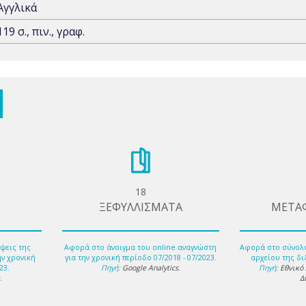
Αγγλικά
119 σ., πιν., γραφ.
18
ΞΕΦΥΛΛΙΣΜΑΤΑ
ΜΕΤΑ
ψεις της
Αφορά στο άνοιγμα του online αναγνώστη
Αφορά στο σύνολ
ην χρονική
για την χρονική περίοδο 07/2018 - 07/2023.
αρχείου της δι
23.
Πηγή:
Google Analytics
.
Πηγή:
Εθνικό
s
.
Δ