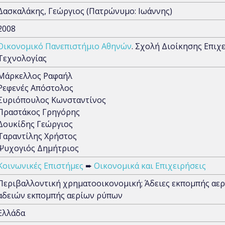
Δασκαλάκης, Γεώργιος (Πατρώνυμο: Ιωάννης)
2008
Οικονομικό Πανεπιστήμιο Αθηνών
. Σχολή Διοίκησης Επιχ
Τεχνολογίας
Μάρκελλος Ραφαήλ
Ρεφενές Απόστολος
Συριόπουλος Κωνσταντίνος
Πραστάκος Γρηγόρης
Δουκίδης Γεώργιος
Ταραντίλης Χρήστος
Ψυχογιός Δημήτριος
Κοινωνικές Επιστήμες
➨
Οικονομικά και Επιχειρήσεις
Περιβαλλοντική χρηματοοικονομική; Άδειες εκπομπής αε
αδειών εκπομπής αερίων ρύπων
Ελλάδα