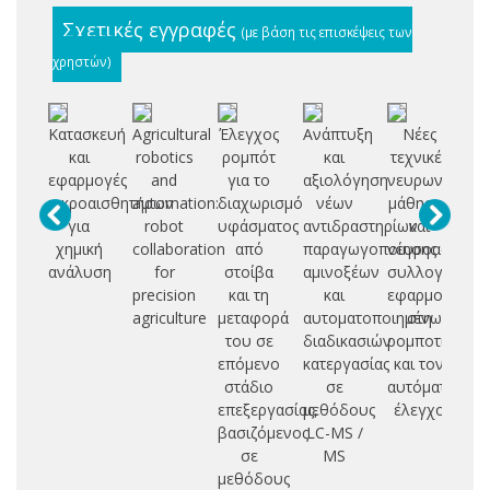
Σχετικές εγγραφές
(με βάση τις επισκέψεις των
χρηστών)
Κατασκευή
Agricultural
Έλεγχος
Ανάπτυξη
Νέες
Μ
και
robotics
ρομπότ
και
τεχνικές
αν
εφαρμογές
and
για το
αξιολόγηση
νευρωνικής
αν
μικροαισθητήρων
automation:
διαχωρισμό
νέων
μάθησης
λο
για
robot
υφάσματος
αντιδραστηρίων
και
χημική
collaboration
από
παραγωγοποίησης
νευροασαφού
ρο
ανάλυση
for
στοίβα
αμινοξέων
συλλογιστικής
συ
precision
και τη
και
εφαρμογή
agriculture
μεταφορά
αυτοματοποιημένων
στη
α
του σε
διαδικασιών
ρομποτική
επόμενο
κατεργασίας
και τον
αι
στάδιο
σε
αυτόματο
επεξεργασίας,
μεθόδους
έλεγχο
βασιζόμενος
LC-MS /
σε
MS
μεθόδους