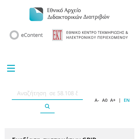
A-
A0
A+
|
EN