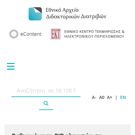
A-
A0
A+
|
EN