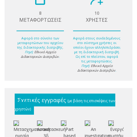
8
10
ΜΕΤΑΦΟΡΤΩΣΕΙΣ
ΧΡΗΣΤΕΣ
Αφορά στο σύνολο των
Αφορά στους συνδεδεμένους
μεταφορτώσων του αρχείου
στο σύστημα χρήστες οι
της διδακτορικής διατριβής.
οποίοι έχουν αλληλεπιδράσει
Πηγή:
Εθνικό Αρχείο
με τη διδακτορική διατριβή.
Διδακτορικών Διατριβών
.
Ως επί το πλείστον, αφορά
τις μεταφορτώσεις.
Πηγή:
Εθνικό Αρχείο
Διδακτορικών Διατριβών
.
Σχετικές εγγραφές
(με βάση τις επισκέψεις των
χρηστών)
Μετασχηματιστική
Ανακατασκευή
Part
An
Ενεργά
Αν
ηγεσία
3δ
based
investigation
συστήματα
μ