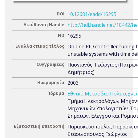
DOI
10.12681/eadd/16295
Διεύθυνση Handle
http://hdl.handle.net/10442/h
ND
16295
Εναλλακτικός τίτλος
On-line PID controller tuning 
unstable systems with time de
Συγγραφέας
Πασγιανός, Γεώργιος (Πατρώ
Δημήτριος)
Ημερομηνία
2003
Ίδρυμα
Εθνικό Μετσόβιο Πολυτεχνεί
Τμήμα Ηλεκτρολόγων Μηχανι
Μηχανικών Υπολογιστών. Το
Σημάτων, Ελέγχου και Ρομπο
Εξεταστική επιτροπή
Παρασκευόπουλος Παρασκευ
Στασινόπουλος Γεώργιος