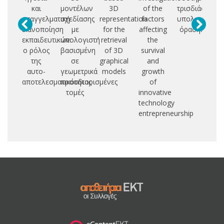
και
μοντέλων
3D
of the
τρισδιάστατης
C
επαγγελματική
σχεδίασης
representation
factors
υπολογιστική
χα
ικανοποίηση
με
for the
affecting
όρασης
βα
εκπαιδευτικών:
υπολογιστή
retrieval
the
ο ρόλος
βασισμένη
of 3D
survival
μ
της
σε
graphical
and
αυτο-
γεωμετρικά
models
growth
ν
αποτελεσματικότητας
προσδιορισμένες
of
σ
τομές
innovative
technology
entrepreneurship