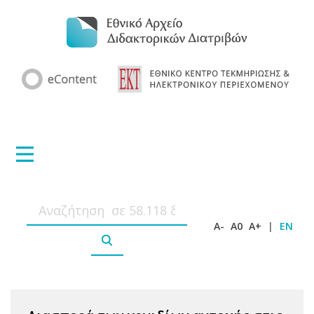
A-
A0
A+
|
EN