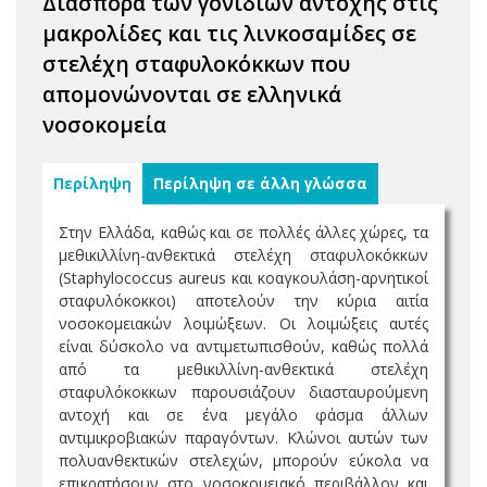
Διασπορά των γονιδίων αντοχής στις
μακρολίδες και τις λινκοσαμίδες σε
στελέχη σταφυλοκόκκων που
απομονώνονται σε ελληνικά
νοσοκομεία
Περίληψη
Περίληψη σε άλλη γλώσσα
Στην Ελλάδα, καθώς και σε πολλές άλλες χώρες, τα
μεθικιλλίνη-ανθεκτικά στελέχη σταφυλοκόκκων
(Staphylococcus aureus και κοαγκουλάση-αρνητικοί
σταφυλόκοκκοι) αποτελούν την κύρια αιτία
νοσοκομειακών λοιμώξεων. Οι λοιμώξεις αυτές
είναι δύσκολο να αντιμετωπισθούν, καθώς πολλά
από τα μεθικιλλίνη-ανθεκτικά στελέχη
σταφυλόκοκκων παρουσιάζουν διασταυρούμενη
αντοχή και σε ένα μεγάλο φάσμα άλλων
αντιμικροβιακών παραγόντων. Κλώνοι αυτών των
πολυανθεκτικών στελεχών, μπορούν εύκολα να
επικρατήσουν στο νοσοκομειακό περιβάλλον και