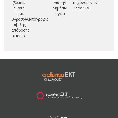
(Sparus
για την
παχυνόμενων
aurata
δημόσια
βοοειδών
L.) με
υγεία
υγροσρωματογραφία
υψηλής
απόδοσης
(HPLC)