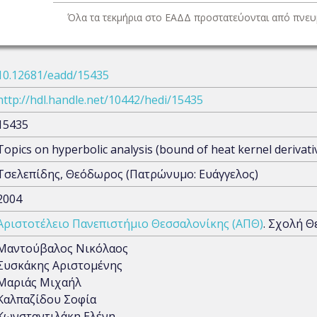
Όλα τα τεκμήρια στο ΕΑΔΔ προστατεύονται από πνευμ
10.12681/eadd/15435
http://hdl.handle.net/10442/hedi/15435
15435
Topics on hyperbolic analysis (bound of heat kernel derivat
Τσελεπίδης, Θεόδωρος (Πατρώνυμο: Ευάγγελος)
2004
Αριστοτέλειο Πανεπιστήμιο Θεσσαλονίκης (ΑΠΘ)
. Σχολή 
Μαντούβαλος Νικόλαος
Συσκάκης Αριστομένης
Μαριάς Μιχαήλ
Καλπαζίδου Σοφία
Κωνσταντιλάκη Ελένη