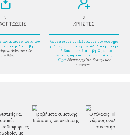
9
9
ΦΟΡΤΩΣΕΙΣ
ΧΡΗΣΤΕΣ
ο των μεταφορτώσων του
Αφορά στους συνδεδεμένους στο σύστημα
δακτορικής διατριβής.
χρήστες οι οποίοι έχουν αλληλεπιδράσει με
 Αρχείο Διδακτορικών
τη διδακτορική διατριβή. Ως επί το
ιατριβών
.
πλείστον, αφορά τις μεταφορτώσεις.
Πηγή:
Εθνικό Αρχείο Διδακτορικών
Διατριβών
.
νιστικές και
Προβήματα κυματικής
Ο πίνακας Hilbert σε
αστικές
διάδοσης και σκέδασης
χώρους αναλυτικών
ικοδιαφορικές
συναρτήσεων
ς Sobolev με