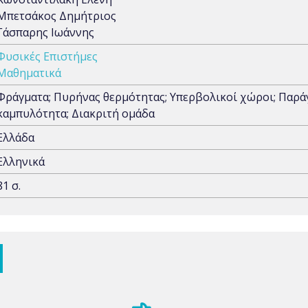
Μπετσάκος Δημήτριος
Γάσπαρης Ιωάννης
Φυσικές Επιστήμες
Μαθηματικά
Φράγματα; Πυρήνας θερμότητας; Υπερβολικοί χώροι; Παράγω
καμπυλότητα; Διακριτή ομάδα
Ελλάδα
Ελληνικά
81 σ.