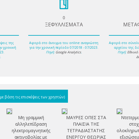
0
ΞΕΦΥΛΛΙΣΜΑΤΑ
ΜΕΤΑ
ψεις της
Αφορά στο άνοιγμα του online αναγνώστη
Αφορά στο σύνολ
ην χρονική
για την χρονική περίοδο 07/2018 - 07/2023.
αρχείου της δι
23.
Πηγή:
Google Analytics
.
Πηγή:
Εθνικό
s
.
Δ
(με βάση τις επισκέψεις των χρηστών)
Μη γραμμική
ΜΑΥΡΕΣ ΟΠΕΣ ΣΤΑ
Ντετερμι
αλληλεπίδραση
ΠΛΑΙΣΙΑ ΤΗΣ
στοχ
ηλεκτρομαγνητικής
ΤΕΤΡΑΔΙΑΣΤΑΤΗΣ
ολοκληρωτ
ακτινοβολίας με
ΕΝΕΡΓΟΥ ΘΕΩΡΙΑΣ
εξισώσει