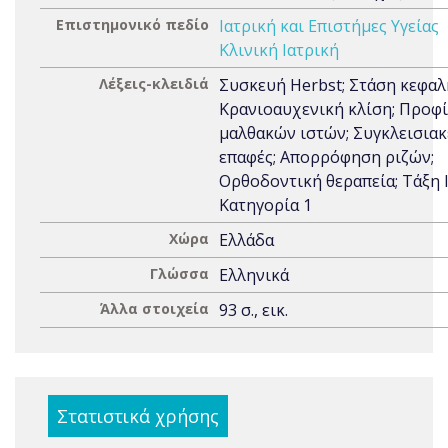
Επιστημονικό πεδίο
Ιατρική και Επιστήμες Υγείας
Κλινική Ιατρική
Λέξεις-κλειδιά
Συσκευή Herbst; Στάση κεφαλ
Κρανιοαυχενική κλίση; Προφ
μαλθακών ιστών; Συγκλεισιακ
επαφές; Απορρόφηση ριζών;
Ορθοδοντική θεραπεία; Τάξη Ι
Κατηγορία 1
Χώρα
Ελλάδα
Γλώσσα
Ελληνικά
Άλλα στοιχεία
93 σ., εικ.
Στατιστικά χρήσης