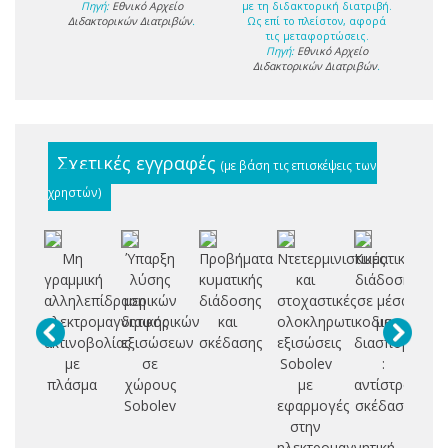
Πηγή:
Εθνικό Αρχείο
με τη διδακτορική διατριβή.
Διδακτορικών Διατριβών
.
Ως επί το πλείστον, αφορά
τις μεταφορτώσεις.
Πηγή:
Εθνικό Αρχείο
Διδακτορικών Διατριβών
.
Σχετικές εγγραφές
(με βάση τις επισκέψεις των
χρηστών)
Μη
Ύπαρξη
Προβήματα
Ντετερμινιστικές
Κυματική
Δ
γραμμική
λύσης
κυματικής
και
διάδοση
αλληλεπίδραση
μερικών
διάδοσης
στοχαστικές
σε μέσα
Σ
ηλεκτρομαγνητικής
διαφορικών
και
ολοκληρωτικοδιαφορικές
με
Η
ακτινοβολίας
εξισώσεων
σκέδασης
εξισώσεις
διασπορά
Κ
με
σε
Sobolev
:
πλάσμα
χώρους
με
αντίστροφη
Ε
Sobolev
εφαρμογές
σκέδαση
Κ
στην
ηλεκτρομαγνητική
ΕΛ