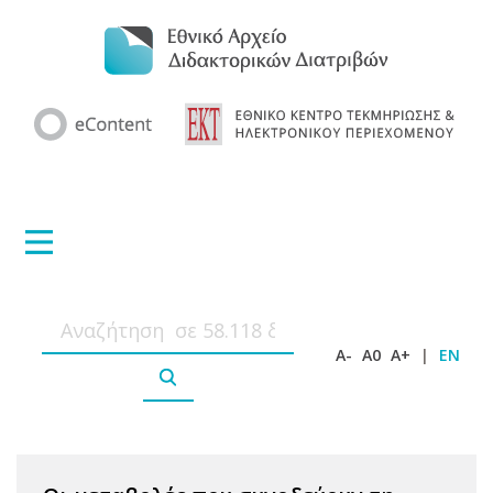
A-
A0
A+
|
EN