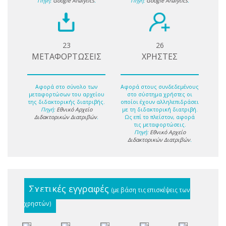
Πηγή:
Google Analytics
.
Πηγή:
Google Analytics
.
23
26
ΜΕΤΑΦΟΡΤΩΣΕΙΣ
ΧΡΗΣΤΕΣ
Αφορά στο σύνολο των
Αφορά στους συνδεδεμένους
μεταφορτώσων του αρχείου
στο σύστημα χρήστες οι
της διδακτορικής διατριβής.
οποίοι έχουν αλληλεπιδράσει
Πηγή:
Εθνικό Αρχείο
με τη διδακτορική διατριβή.
Διδακτορικών Διατριβών
.
Ως επί το πλείστον, αφορά
τις μεταφορτώσεις.
Πηγή:
Εθνικό Αρχείο
Διδακτορικών Διατριβών
.
Σχετικές εγγραφές
(με βάση τις επισκέψεις των
χρηστών)