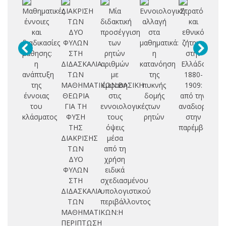
Μαθηματικές
ΔΙΑΚΡΙΣΗ
Μία
Εννοιολογική
Στρατός
Γ
έννοιες
ΤΩΝ
διδακτική
αλλαγή
και
Μ
και
ΔΥΟ
προσέγγιση
στα
εθνικό
διαδικασίες
ΦΥΛΩΝ
των
μαθηματικά:
ζήτημα
Π
μάθησης:
ΣΤΗ
ρητών
η
στην
Α
η
ΔΙΔΑΣΚΑΛΙΑ
αριθμών
κατανόηση
Ελλάδα
Μ
ανάπτυξη
ΤΩΝ
με
της
1880-
Ε
της
ΜΑΘΗΜΑΤΙΚΩΝ.ΒΑΣΙΚΗ
έμφαση
πυκνής
1909:
Κ
έννοιας
ΘΕΩΡΙΑ
στις
δομής
από την
Α
του
ΓΙΑ ΤΗ
εννοιολογικές
των
αναδιοργάνω
Γ
κλάσματος
ΦΥΣΗ
τους
ρητών
στην
ΤΗΣ
όψεις
παρέμβαση
ΔΙΑΚΡΙΣΗΣ
μέσα
ΤΩΝ
από τη
ΔΥΟ
χρήση
ΦΥΛΩΝ
ειδικά
ΣΤΗ
σχεδιασμένου
ΔΙΔΑΣΚΑΛΙΑ
υπολογιστικού
ΤΩΝ
περιβάλλοντος
ΜΑΘΗΜΑΤΙΚΩΝ:Η
ΠΕΡΙΠΤΩΣΗ