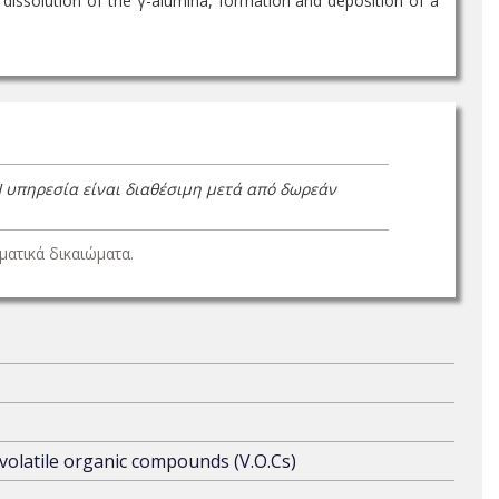
dissolution of the γ-alumina, formation and deposition of a
Η υπηρεσία είναι διαθέσιμη μετά από δωρεάν
ατικά δικαιώματα.
volatile organic compounds (V.O.Cs)