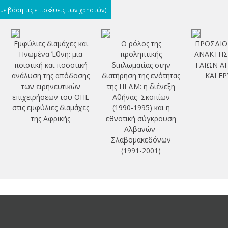
(με βάση τις επισκέψεις των χρηστών)
Εμφύλιες διαμάχες και
Ο ρόλος της
ΠΡΟΣΔΙΟ
Ηνωμένα Έθνη: μια
προληπτικής
ΑΝΑΚΤΗΣ
ποιοτική και ποσοτική
διπλωματίας στην
ΓΑΙΩΝ Α
η
ανάλυση της απόδοσης
διατήρηση της ενότητας
ΚΑΙ ΕΡ
των ειρηνευτικών
της ΠΓΔΜ: η διένεξη
επιχειρήσεων του ΟΗΕ
Αθήνας–Σκοπίων
στις εμφύλιες διαμάχες
(1990-1995) και η
της Αφρικής
εθνοτική σύγκρουση
Αλβανών-
Σλαβομακεδόνων
(1991-2001)