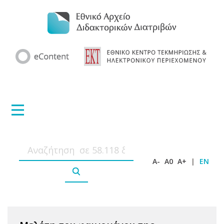
A-
A0
A+
|
EN