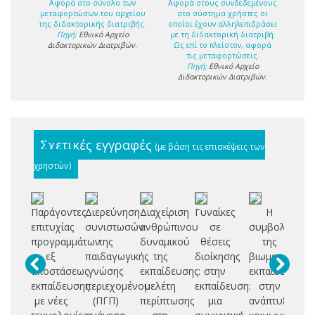
Αφορά στο σύνολο των
Αφορά στους συνδεδεμένους
μεταφορτώσων του αρχείου
στο σύστημα χρήστες οι
της διδακτορικής διατριβής.
οποίοι έχουν αλληλεπιδράσει
Πηγή:
Εθνικό Αρχείο
με τη διδακτορική διατριβή.
Διδακτορικών Διατριβών
.
Ως επί το πλείστον, αφορά
τις μεταφορτώσεις.
Πηγή:
Εθνικό Αρχείο
Διδακτορικών Διατριβών
.
Σχετικές εγγραφές
(με βάση τις επισκέψεις των
χρηστών)
Παράγοντες
Διερεύνηση
Διαχείριση
Γυναίκες
Η
επιτυχίας
συνιστωσών
ανθρώπινου
σε
συμβολή
δι
προγραμμάτων
της
δυναμικού
θέσεις
της
εξ
παιδαγωγικής
της
διοίκησης
βιωματικής
σ
αποστάσεως
γνώσης
εκπαίδευσης:
στην
εκπαίδευσης
εκπαίδευσης
περιεχομένου
μελέτη
εκπαίδευση:
στην
ε
με νέες
(ΠΓΠ)
περίπτωσης
μια
ανάπτυξη