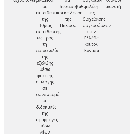
τεχνολογίες
ανάμεσα
στη
συγκριτική
κοινωνικών
δι
σε
δευτεροβάθμια
μελέτη
ικανοτήτων
εκπαιδευτικούς
εκπαίδευση
της
ζ
της
της
διαχείρισης
Βθμιας
Ηπείρου
συγκρούσεων
ε
εκπαίδευσης
στην
ως προς
Ελλάδα
τη
και τον
διδασκαλία
Καναδά
της
εξέλιξης
μέσω
φυσικής
επιλογής,
σε
συνδυασμό
με
διδακτικές
της
εφαρμογές
μέσω
νέων