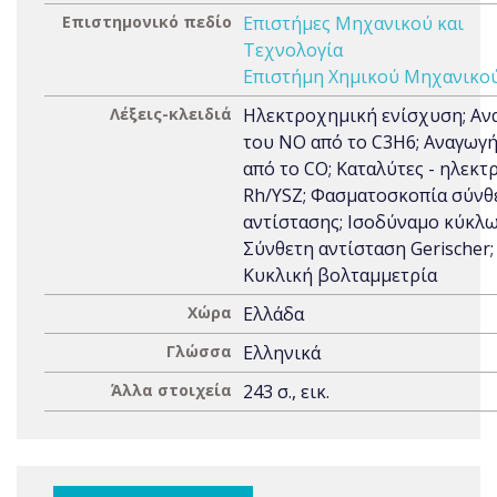
Επιστημονικό πεδίο
Επιστήμες Μηχανικού και
Τεχνολογία
Επιστήμη Χημικού Μηχανικο
Λέξεις-κλειδιά
Ηλεκτροχημική ενίσχυση; Αν
του NO από το C3H6; Αναγωγ
από το CO; Καταλύτες - ηλεκτ
Rh/YSZ; Φασματοσκοπία σύνθ
αντίστασης; Ισοδύναμο κύκλω
Σύνθετη αντίσταση Gerischer;
Κυκλική βολταμμετρία
Χώρα
Ελλάδα
Γλώσσα
Ελληνικά
Άλλα στοιχεία
243 σ., εικ.