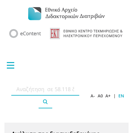
A-
A0
A+
|
EN