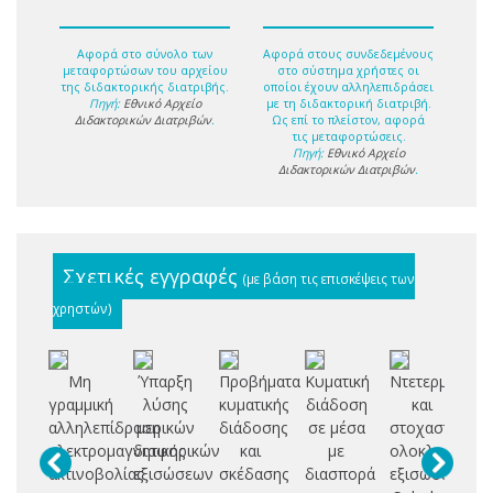
Αφορά στο σύνολο των
Αφορά στους συνδεδεμένους
μεταφορτώσων του αρχείου
στο σύστημα χρήστες οι
της διδακτορικής διατριβής.
οποίοι έχουν αλληλεπιδράσει
Πηγή:
Εθνικό Αρχείο
με τη διδακτορική διατριβή.
Διδακτορικών Διατριβών
.
Ως επί το πλείστον, αφορά
τις μεταφορτώσεις.
Πηγή:
Εθνικό Αρχείο
Διδακτορικών Διατριβών
.
Σχετικές εγγραφές
(με βάση τις επισκέψεις των
χρηστών)
Μη
Ύπαρξη
Προβήματα
Κυματική
Ντετερμινιστι
Δ
γραμμική
λύσης
κυματικής
διάδοση
και
αλληλεπίδραση
μερικών
διάδοσης
σε μέσα
στοχαστικές
Σ
ηλεκτρομαγνητικής
διαφορικών
και
με
ολοκληρωτικο
Η
ακτινοβολίας
εξισώσεων
σκέδασης
διασπορά
εξισώσεις
Κ