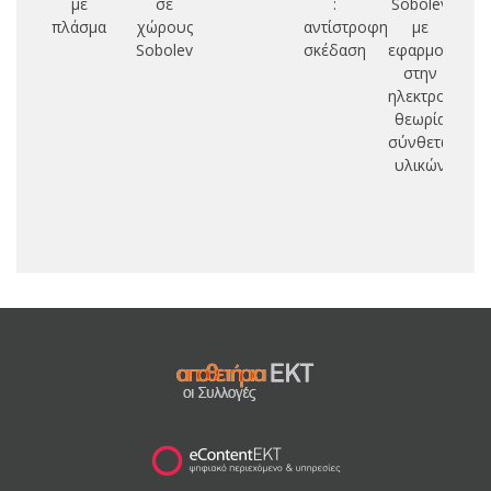
με
σε
:
Sobolev
πλάσμα
χώρους
αντίστροφη
με
Ε
Sobolev
σκέδαση
εφαρμογές
Κ
στην
ηλεκτρομαγνη
ΕΛ
θεωρία
Κ
σύνθετων
ΔΙ
υλικών
Α
Δ