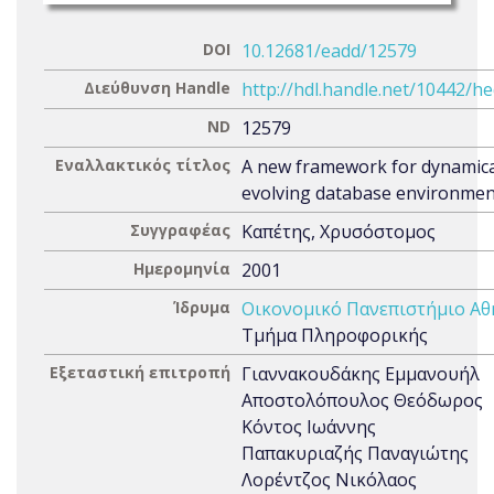
DOI
10.12681/eadd/12579
Διεύθυνση Handle
http://hdl.handle.net/10442/h
ND
12579
Εναλλακτικός τίτλος
A new framework for dynamica
evolving database environmen
Συγγραφέας
Καπέτης, Χρυσόστομος
Ημερομηνία
2001
Ίδρυμα
Οικονομικό Πανεπιστήμιο Α
Τμήμα Πληροφορικής
Εξεταστική επιτροπή
Γιαννακουδάκης Εμμανουήλ
Αποστολόπουλος Θεόδωρος
Κόντος Ιωάννης
Παπακυριαζής Παναγιώτης
Λορέντζος Νικόλαος