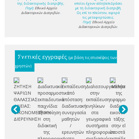
της διδακτορικής διατριβής.
οποίοι έχουν αλληλεπιδράσει
Πηγή:
Εθνικό Αρχείο
με τη διδακτορική διατριβή.
Διδακτορικών Διατριβών
.
Ως επί το πλείστον, αφορά
τις μεταφορτώσεις.
Πηγή:
Εθνικό Αρχείο
Διδακτορικών Διατριβών
.
Σχετικές εγγραφές
(με βάση τις επισκέψεις των
χρηστών)
ΖΗΤΗΣΗ
Διαδικτυακά
Εκπαίδευση
Διαλειτουργικότητα
Μελέτη
Σύ
ΨΑΡΙΩΝ
προσαρμοστικά
από
στην
της
ΘΑΛΑΣΣΙΑΣ
εκπαιδευτικά
απόσταση:
εκπαίδευση
εφαρμογής
συ
ΑΛΙΕΙΑΣ:
παιχνίδια:
διαδικτυακή
ενηλίκων
διαδικτυακής
μα
ΟΙΚΟΝΟΜΕΤΡΙΚΗ
αξιοποίηση
συνεργασία
στα
εικονικής
δρ
ΔΙΕΡΕΥΝΗΣΗ
στη
μαθητών
γεωγραφικά
τάξης
διδακτική
/
συστήματα
στην εξ
πρ
της
ερευνητών
πληροφοριών:
αποστάσεως
πληροφορικής
στο
σχεδιασμός
εκπαίδευση
ει