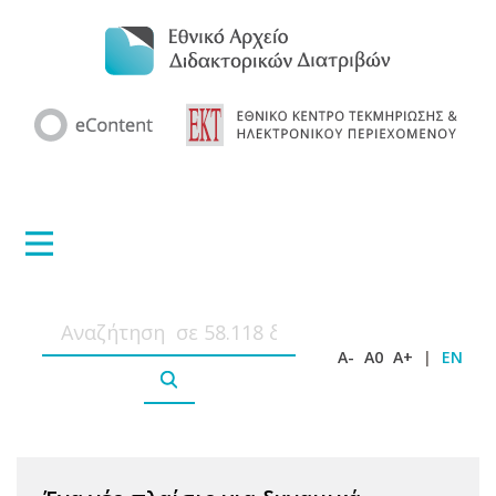
A-
A0
A+
|
EN