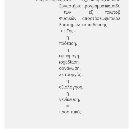
Εργαστήριο
προγράμματος
εκπαιδευτικώ
των
εξ
πρωτοβάθμια
πε
Φυσικών
αποστάσεως
εκπαίδευσης
Επιστημών
εκπαίδευσης
της Γης -
η
πρόταση,
η
εφαρμογή
(σχεδίαση,
οργάνωση,
λειτουργία),
η
αξιολόγηση,
η
γενίκευση,
οι
προοπτικές