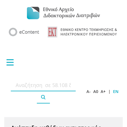
A-
A0
A+
|
EN