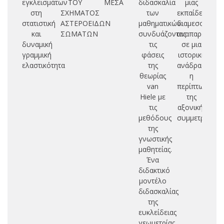
εγκλεισμάτων
ΤΟΥ
ΜΕΣΑ
διδασκαλία
μιας
στη
ΣΧΗΜΑΤΟΣ
των
εκπαίδευσης:
στατιστική
ΑΣΤΕΡΟΕΙΔΩΝ
μαθηματικών:
διαμεσολαβήσ
και
ΣΩΜΑΤΩΝ
συνδυάζοντας
αναπαραστάσε
δυναμική
τις
σε μια
γραμμική
φάσεις
ιστορική
ελαστικότητα
της
ανάδραση:
θεωρίας
η
van
περίπτωση
Hiele με
της
τις
αξονικής
μεθόδους
συμμετρίας
της
γνωστικής
μαθητείας.
Ένα
διδακτικό
μοντέλο
διδασκαλίας
της
ευκλείδειας
γεωμετρίας