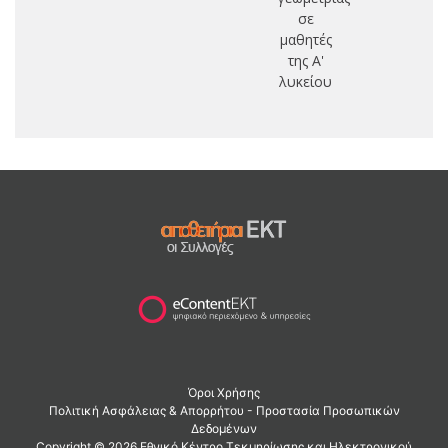
σε
μαθητές
της Α'
λυκείου