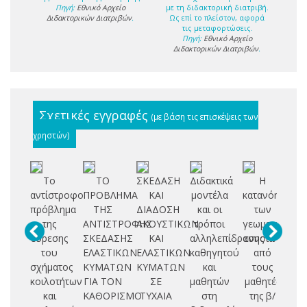
Πηγή:
Εθνικό Αρχείο
με τη διδακτορική διατριβή.
Διδακτορικών Διατριβών
.
Ως επί το πλείστον, αφορά
τις μεταφορτώσεις.
Πηγή:
Εθνικό Αρχείο
Διδακτορικών Διατριβών
.
Σχετικές εγγραφές
(με βάση τις επισκέψεις των
χρηστών)
Το
ΤΟ
ΣΚΕΔΑΣΗ
Διδακτικά
Η
Θ
αντίστροφο
ΠΡΟΒΛΗΜΑ
ΚΑΙ
μοντέλα
κατανόηση
πρόβλημα
ΤΗΣ
ΔΙΑΔΟΣΗ
και οι
των
Π
της
ΑΝΤΙΣΤΡΟΦΗΣ
ΑΚΟΥΣΤΙΚΩΝ
τρόποι
γεωμετρικών
Σ
εύρεσης
ΣΚΕΔΑΣΗΣ
ΚΑΙ
αλληλεπίδρασης
εννοιών
του
ΕΛΑΣΤΙΚΩΝ
ΕΛΑΣΤΙΚΩΝ
καθηγητού
από
Θ
σχήματος
ΚΥΜΑΤΩΝ
ΚΥΜΑΤΩΝ
και
τους
Κ
κοιλοτήτων
ΓΙΑ ΤΟΝ
ΣΕ
μαθητών
μαθητές
και
ΚΑΘΟΡΙΣΜΟ
ΤΥΧΑΙΑ
στη
της β/