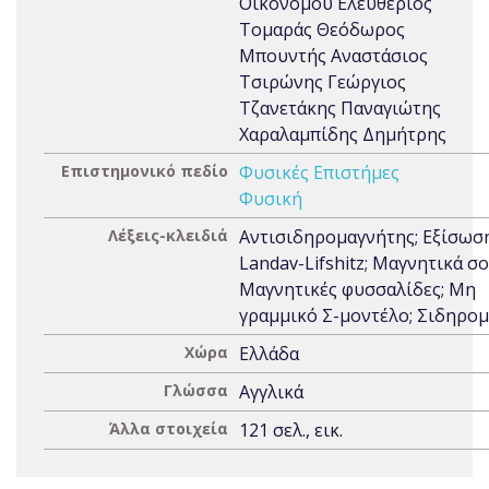
Οικονόμου Ελευθέριος
Τομαράς Θεόδωρος
Μπουντής Αναστάσιος
Τσιρώνης Γεώργιος
Τζανετάκης Παναγιώτης
Χαραλαμπίδης Δημήτρης
Επιστημονικό πεδίο
Φυσικές Επιστήμες
Φυσική
Λέξεις-κλειδιά
Αντισιδηρομαγνήτης; Εξίσωσ
Landav-Lifshitz; Μαγνητικά σο
Μαγνητικές φυσσαλίδες; Μη
γραμμικό Σ-μοντέλο; Σιδηρο
Χώρα
Ελλάδα
Γλώσσα
Αγγλικά
Άλλα στοιχεία
121 σελ., εικ.