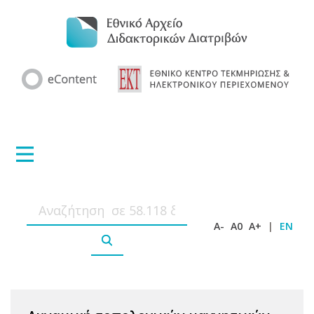
A-
A0
A+
|
EN