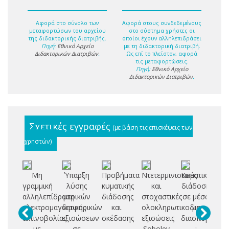
Αφορά στο σύνολο των
Αφορά στους συνδεδεμένους
μεταφορτώσων του αρχείου
στο σύστημα χρήστες οι
της διδακτορικής διατριβής.
οποίοι έχουν αλληλεπιδράσει
Πηγή:
Εθνικό Αρχείο
με τη διδακτορική διατριβή.
Διδακτορικών Διατριβών
.
Ως επί το πλείστον, αφορά
τις μεταφορτώσεις.
Πηγή:
Εθνικό Αρχείο
Διδακτορικών Διατριβών
.
Σχετικές εγγραφές
(με βάση τις επισκέψεις των
χρηστών)
Μη
Ύπαρξη
Προβήματα
Ντετερμινιστικές
Κυματική
Μ
γραμμική
λύσης
κυματικής
και
διάδοση
Π
αλληλεπίδραση
μερικών
διάδοσης
στοχαστικές
σε μέσα
Σ
ηλεκτρομαγνητικής
διαφορικών
και
ολοκληρωτικοδιαφορικές
με
Τ
ακτινοβολίας
εξισώσεων
σκέδασης
εξισώσεις
διασπορά
Θ
με
σε
Sobolev
:
Χ