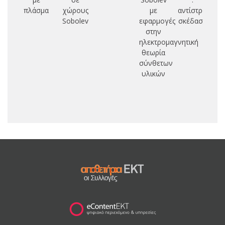
πλάσμα
χώρους
με
αντίστροφη
Σ
Sobolev
εφαρμογές
σκέδαση
στην
Σ
ηλεκτρομαγνητική
Η
θεωρία
Κ
σύνθετων
υλικών