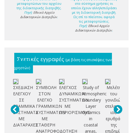
μεταφορτώσων του αρχείου
στο σύστημα χρήστες οι
της διδακτορικής διατριβής.
οποίοι έχουν αλληλεπιδράσει
Πηγή:
Εθνικό Αρχείο
με τη διδακτορική διατριβή.
Διδακτορικών Διατριβών
.
Ως επί το πλείστον, αφορά
τις μεταφορτώσεις.
Πηγή:
Εθνικό Αρχείο
Διδακτορικών Διατριβών
.
Σχετικές εγγραφές
(με βάση τις επισκέψεις των
χρηστών)
ΣΧΕΔΙΑΣΗ
ΣΥΜΒΟΛΗ
ΕΛΕΓΧΟΣ
Study of
Μελέτη
Κυ
ΕΛΕΓΧΟΥ
ΣΤΟΝ
ΔΥΝΑΜΙΚΩΝ
Atmospheric
του
μ
ΣΕ
ΕΛΕΓΧΟ
ΣΥΣΤΗΜΑΤΩΝ
Boundary
γονιδιώματος
ΓΡΑΜΜΙΚΑ
ΓΡΑΜΜΙΚΩΝ
ΜΕ
Layer
στελεχών
κ
ΣΥΣΤΗΜΑΤΑ
ΣΥΣΤΗΜΑΤΩΝ
ΠΕΡΙΟΡΙΣΜΟΥΣ
dynamics
ιού
λ
ΜΕ
ΜΕ
in
ερυθράς
ΔΙΑΤΑΡΑΧΕΣ
ΣΤΑΘΕΡΗ
coastal
της
πα
ΑΝΑΤΡΟΦΟΔΟΤΗΣΗ
areas,
επιδημίας
η