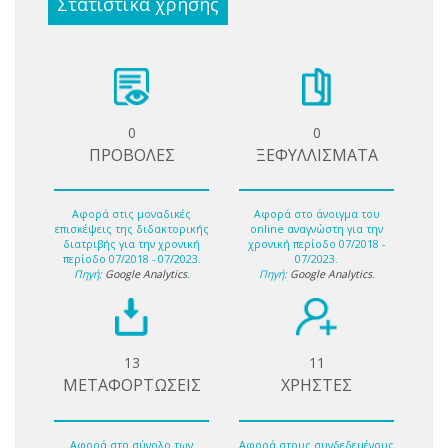
Στατιστικά χρήσης
0
0
ΠΡΟΒΟΛΕΣ
ΞΕΦΥΛΛΙΣΜΑΤΑ
Αφορά στις μοναδικές
Αφορά στο άνοιγμα του
επισκέψεις της διδακτορικής
online αναγνώστη για την
διατριβής για την χρονική
χρονική περίοδο 07/2018 -
περίοδο 07/2018 - 07/2023.
07/2023.
Πηγή:
Google Analytics
.
Πηγή:
Google Analytics
.
13
11
ΜΕΤΑΦΟΡΤΩΣΕΙΣ
ΧΡΗΣΤΕΣ
Αφορά στο σύνολο των
Αφορά στους συνδεδεμένους