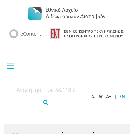
A-
A0
A+
|
EN