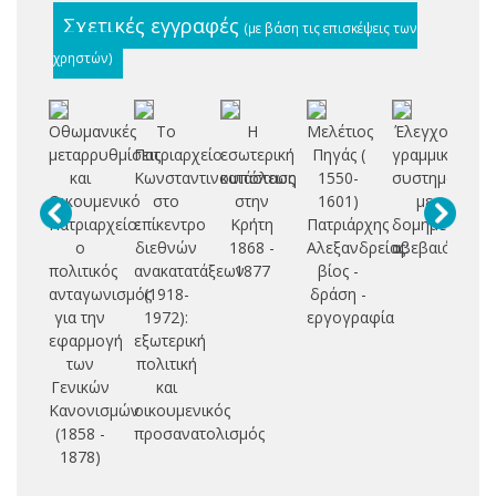
Σχετικές εγγραφές
(με βάση τις επισκέψεις των
χρηστών)
Οθωμανικές
Το
Η
Μελέτιος
Έλεγχος
μεταρρυθμίσεις
Πατριαρχείο
εσωτερική
Πηγάς (
γραμμικών
χ
και
Κωνσταντινουπόλεως
κατάσταση
1550-
συστημάτων
οι
Οικουμενικό
στο
στην
1601)
με
Πατριαρχείο:
επίκεντρο
Κρήτη
Πατριάρχης
δομημένες
οι
ο
διεθνών
1868 -
Αλεξανδρείας:
αβεβαιότητες
πολιτικός
ανακατατάξεων
1877
βίος -
υ
ανταγωνισμός
(1918-
δράση -
φ
για την
1972):
εργογραφία
σ
εφαρμογή
εξωτερική
των
πολιτική
Γενικών
και
Μ
Κανονισμών
οικουμενικός
(1858 -
προσανατολισμός
Ο
1878)