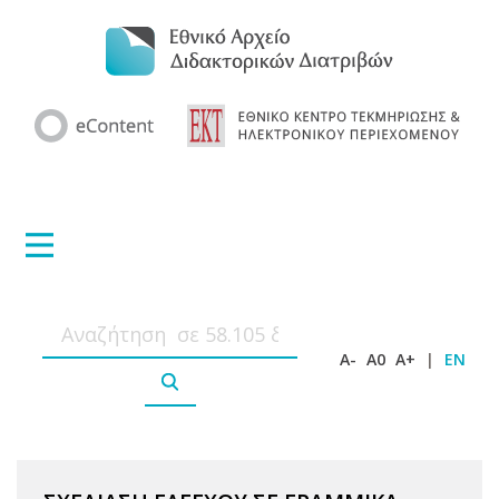
A-
A0
A+
|
EN