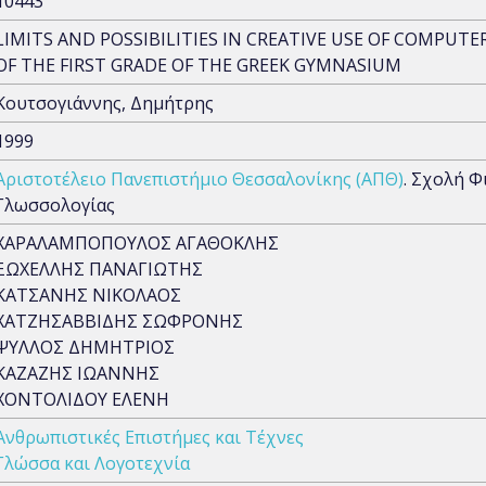
10443
LIMITS AND POSSIBILITIES IN CREATIVE USE OF COMPUTE
OF THE FIRST GRADE OF THE GREEK GYMNASIUM
Κουτσογιάννης, Δημήτρης
1999
Αριστοτέλειο Πανεπιστήμιο Θεσσαλονίκης (ΑΠΘ)
. Σχολή Φ
Γλωσσολογίας
ΧΑΡΑΛΑΜΠΟΠΟΥΛΟΣ ΑΓΑΘΟΚΛΗΣ
ΞΩΧΕΛΛΗΣ ΠΑΝΑΓΙΩΤΗΣ
ΚΑΤΣΑΝΗΣ ΝΙΚΟΛΑΟΣ
ΧΑΤΖΗΣΑΒΒΙΔΗΣ ΣΩΦΡΟΝΗΣ
ΨΥΛΛΟΣ ΔΗΜΗΤΡΙΟΣ
ΚΑΖΑΖΗΣ ΙΩΑΝΝΗΣ
ΧΟΝΤΟΛΙΔΟΥ ΕΛΕΝΗ
Ανθρωπιστικές Επιστήμες και Τέχνες
Γλώσσα και Λογοτεχνία