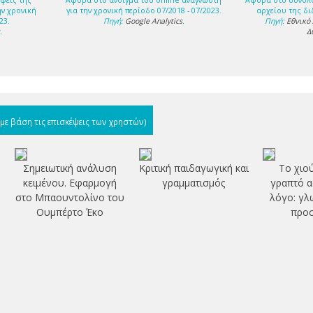
ψεις της
Αφορά στο άνοιγμα του online αναγνώστη
Αφορά στο σύνολ
ην χρονική
για την χρονική περίοδο 07/2018 - 07/2023.
αρχείου της δι
23.
Πηγή:
Google Analytics
.
Πηγή:
Εθνικό
s
.
Δ
(με βάση τις επισκέψεις των χρηστών)
Σημειωτική ανάλυση
Κριτική παιδαγωγική και
Το χιο
κειμένου. Εφαρμογή
γραμματισμός
γραπτό α
στο Μπαουντολίνο του
λόγο: γλ
Ουμπέρτο Έκο
προσ