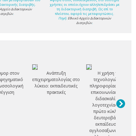
ο των μεταφορτώσων του
Αφορά στους συνδεδεμένους στο σύστημα
δακτορικής διατριβής.
χρήστες οι οποίοι έχουν αλληλεπιδράσει με
 Αρχείο Διδακτορικών
τη διδακτορική διατριβή. Ως επί το
ιατριβών
.
πλείστον, αφορά τις μεταφορτώσεις.
Πηγή:
Εθνικό Αρχείο Διδακτορικών
Διατριβών
.
ύμορ στον
Ανάπτυξη
Η χρήση των
φηγηματικό
επιχειρηματολογίας στο
τεχνολογιών της
ωσσολογική
λύκειο: εκπαιδευτικές
πληροφορίας και της
έγγιση
πρακτικές
επικοινωνίας για τη
διδασκαλία της
λογοτεχνίας στoν
πρώτο κύκλο της
δευτεροβάθμιας
εκπαίδευσης: η
αγγλοσαξωνική και η