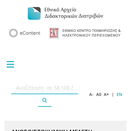
A-
A0
A+
|
EN