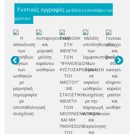
Σχετικές εγγραφές
(με βάση τις επισκέψεις των
χρηστών)
Η
Κυτταρογενετική
ΣΥΜΒΟΛΗ
Μελέτη
Γενετικός
Μ
απεικόνιση
και
ΣΤΗ
υποπληθυσμών
έλεγχος
ν
των
μοριακή
ΜΕΛΕΤΗ
των
και
δ
κακοήθων
μελέτη
ΤΩΝ
λεμφοκυττάρων
βιοδείκτες
κυ
όγκων
καρκίνου
"ΦΥΛΛΟΕΙΔΩΝ
των
στον
π
των
ωοθηκών
ΚΥΣΤΟΣΑΡΚΩΜΑΤΩΝ
όγκων
οικογενειακό
ωοθηκών
ΤΟΥ
σε
και
κα
με
ΜΑΣΤΟΥ"
καρκίνο
κληρονομικό
ω
μαγνητική
: ΜΕ
ωοθηκών:
καρκίνο
τομογραφία
ΣΤΑΤΙΣΤΙΚΗ
συσχέτιση
μαστού
με
ΜΕΛΕΤΗ
με την
και
ιστοπαθολογική
ΤΩΝ
παραγωγή
ωοθήκης
συσχέτιση
ΝΕΟΠΛΑΣΜΑΤΙΚΩΝ
κυτταροκινών
ΚΑΙ ΜΗ
και
ΠΑΘΗΣΕΩΝ
διερεύνηση
ΤΟΥ
της