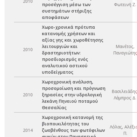
2010
προσέγγιση μέσω των
Φωτεινή Ζ.
συστημάτων στήριξης
αποφάσεων
Χωρο-χρονικά πρότυπα
κατανομής χρήσεων και
αξίας γης και χωροθέτησης
λειτουργιών και
Μανέτος,
2010
δραστηριοτήτων:
Παναγιώτη
προσδιορισμός ενός
αναλυτικού αστικού
υποδείγματος
Χωροχρονική ανάλυση,
προσομοίωση και πρόγνωση
Βασιλειάδης
2010
ξηρασίας στην υδρολογική
Λάμπρος Δ.
λεκάνη Πηνειού ποταμού
Θεσσαλίας
Χωροχρονική κατανομή της
βιοποικιλότητας του
Λόλας, Αλέξι
2014
ζωοβένθους των φωτόφιλων
Π.
φυκών στον Παγασητικό