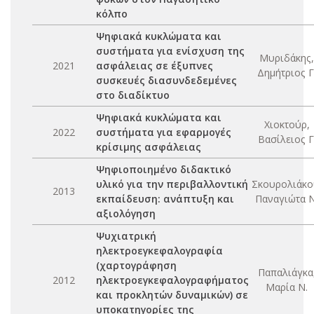
κόλπο
Ψηφιακά κυκλώματα και
συστήματα για ενίσχυση της
Μυριδάκης,
2021
ασφάλειας σε έξυπνες
Δημήτριος Γ
συσκευές διασυνδεδεμένες
στο διαδίκτυο
Ψηφιακά κυκλώματα και
Χιοκτούρ,
2022
συστήματα για εφαρμογές
Βασίλειος Γ
κρίσιμης ασφάλειας
Ψηφιοποιημένο διδακτικό
υλικό για την περιβαλλοντική
Σκουρολιάκο
2013
εκπαίδευση: ανάπτυξη και
Παναγιώτα Ν
αξιολόγηση
Ψυχιατρική
ηλεκτροεγκεφαλογραφία
(χαρτογράφηση
Παπαλιάγκα
2012
ηλεκτροεγκεφαλογραφήματος
Μαρία Ν.
και προκλητών δυναμικών) σε
υποκατηγορίες της