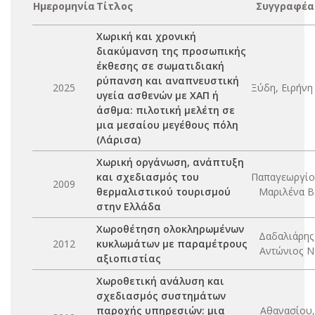
Ημερομηνία
Τίτλος
Συγγραφέα
Χωρική και χρονική
διακύμανση της προσωπικής
έκθεσης σε σωματιδιακή
ρύπανση και αναπνευστική
2025
Ξύδη, Ειρήνη 
υγεία ασθενών με ΧΑΠ ή
άσθμα: πιλοτική μελέτη σε
μια μεσαίου μεγέθους πόλη
(Λάρισα)
Χωρική οργάνωση, ανάπτυξη
και σχεδιασμός του
Παπαγεωργίο
2009
θερμαλιστικού τουρισμού
Μαριλένα Β
στην Ελλάδα
Χωροθέτηση ολοκληρωμένων
Δαδαλιάρης
2012
κυκλωμάτων με παραμέτρους
Αντώνιος Ν
αξιοπιστίας
Χωροθετική ανάλυση και
σχεδιασμός συστημάτων
παροχής υπηρεσιών: μια
Αθανασίου,