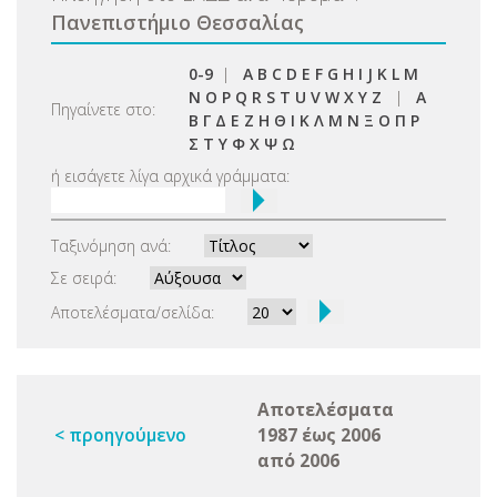
Πανεπιστήμιο Θεσσαλίας
0-9
|
A
B
C
D
E
F
G
H
I
J
K
L
M
N
O
P
Q
R
S
T
U
V
W
X
Y
Z
|
Α
Πηγαίνετε στο:
Β
Γ
Δ
Ε
Ζ
Η
Θ
Ι
Κ
Λ
Μ
Ν
Ξ
Ο
Π
Ρ
Σ
Τ
Υ
Φ
Χ
Ψ
Ω
ή εισάγετε λίγα αρχικά γράμματα:
Ταξινόμηση ανά:
Σε σειρά:
Αποτελέσματα/σελίδα:
Αποτελέσματα
< προηγούμενο
1987 έως 2006
από 2006