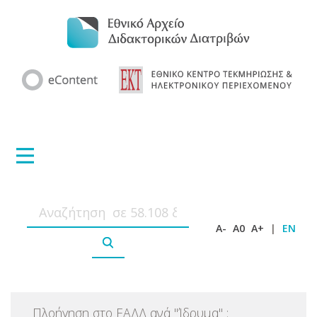
A-
A0
A+
|
EN
Πλοήγηση στο ΕΑΔΔ ανά
"
Ίδρυμα
"
: