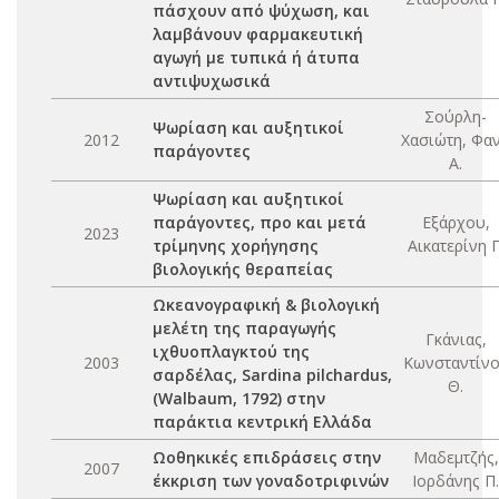
πάσχουν από ψύχωση, και
λαμβάνουν φαρμακευτική
αγωγή με τυπικά ή άτυπα
αντιψυχωσικά
Σούρλη-
Ψωρίαση και αυξητικοί
2012
Χασιώτη, Φα
παράγοντες
Α.
Ψωρίαση και αυξητικοί
παράγοντες, προ και μετά
Εξάρχου,
2023
τρίμηνης χορήγησης
Αικατερίνη Γ
βιολογικής θεραπείας
Ωκεανογραφική & βιολογική
μελέτη της παραγωγής
Γκάνιας,
ιχθυοπλαγκτού της
2003
Κωνσταντίν
σαρδέλας, Sardina pilchardus,
Θ.
(Walbaum, 1792) στην
παράκτια κεντρική Ελλάδα
Ωοθηκικές επιδράσεις στην
Μαδεμτζής,
2007
έκκριση των γοναδοτριφινών
Ιορδάνης Π.