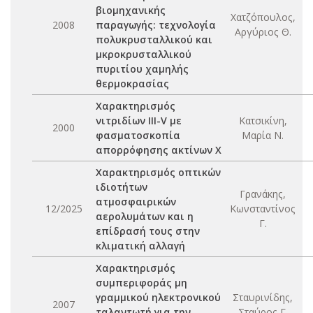
βιομηχανικής
Χατζόπουλος,
2008
παραγωγής: τεχνολογία
Αργύριος Θ.
πολυκρυσταλλικού και
μκροκρυσταλλικού
πυριτίου χαμηλής
θερμοκρασίας
Χαρακτηρισμός
νιτριδίων III-V με
Κατσικίνη,
2000
φασματοσκοπία
Μαρία Ν.
απορρόφησης ακτίνων Χ
Χαρακτηρισμός οπτικών
ιδιοτήτων
Γρανάκης,
ατμοσφαιρικών
12/2025
Κωνσταντίνος
αερολυμάτων και η
Γ.
επίδρασή τους στην
κλιματική αλλαγή
Χαρακτηρισμός
συμπεριφοράς μη
γραμμικού ηλεκτρονικού
Σταυρινίδης,
2007
ταλαντωτή για την
Σταύρος Γ.