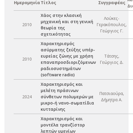
Ημερομηνία
Τίτλος
Συγγραφέας
Δι
Χάος στην κλασική
Λούκες-
μηχανική και στη γενική
2010
Γερακόπουλος,
θεωρία της
Γεώργιος Γ.
σχετικότητας
Χαρακτηρισμός
ασύρματης ζεύξης υπέρ-
ευρείας ζώνης με χρήση
Τάτσης,
2010
επαναπροσδιοριζόμενων
Γεώργιος Δ.
ραδιοσυστημάτων
(software radio)
Χαρακτηρισμός και
μελέτη πράσινων
Πατσιαούρα,
2024
σύνθετων πολυμερών με
Δήμητρα Α.
μικρο-ή νανο-σωματίδια
κυτταρίνης
Χαρακτηρισμός και
μοντέλα τρανζίστορ
λεπτών υμενίων