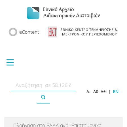
A-
A0
A+
|
EN
Πλοήγηση στο ΕΑΔΔ ανά
"
Επιστημονικό