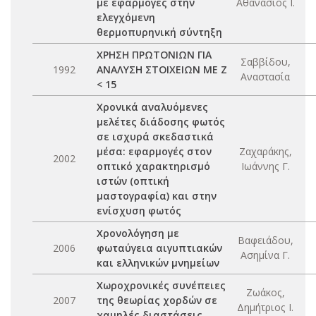
με εφαρμογές στην
Αθανάσιος Ι.
ελεγχόμενη
θερμοπυρηνική σύντηξη
ΧΡΗΣΗ ΠΡΩΤΟΝΙΩΝ ΓΙΑ
Σαββίδου,
1992
ΑΝΑΛΥΣΗ ΣΤΟΙΧΕΙΩΝ ΜΕ Ζ
Αναστασία
< 15
Χρονικά αναλυόμενες
μελέτες διάδοσης φωτός
σε ισχυρά σκεδαστικά
μέσα: εφαρμογές στον
Ζαχαράκης,
2002
οπτικό χαρακτηρισμό
Ιωάννης Γ.
ιστών (οπτική
μαστογραφία) και στην
ενίσχυση φωτός
Χρονολόγηση με
Βαφειάδου,
2006
φωταύγεια αιγυπτιακών
Ασημίνα Γ.
και ελληνικών μνημείων
Χωροχρονικές συνέπειες
Ζωάκος,
2007
της θεωρίας χορδών σε
Δημήτριος Ι.
χαμηλές διαστάσεις