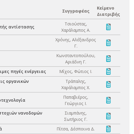
Κείμενο
Συγγραφέας
Διατριβής
Τσιούστας,
τής αντίστασης
Χαράλαμπος Α.
Χρόνης, Αλέξανδρος
Γ.
Κωνσταντοπούλου,
Αριάδνη Γ.
ιμες πηγές ενέργειας
Μίχος, Φώτιος Ι.
εις οργανικών
Τράπαλης,
Χαράλαμπος Χ.
Παπαβιέρος,
οτεχνολογία
Γεώργιος Ι.
αστοχιών νανοδομών
Σιαμπάνης,
Σωτήριος Γ.
ά
Πίτσα, Δέσποινα Δ.