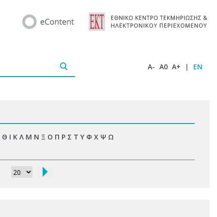
A-
A0
A+
|
EN
Θ
Ι
Κ
Λ
Μ
Ν
Ξ
Ο
Π
Ρ
Σ
Τ
Υ
Φ
Χ
Ψ
Ω