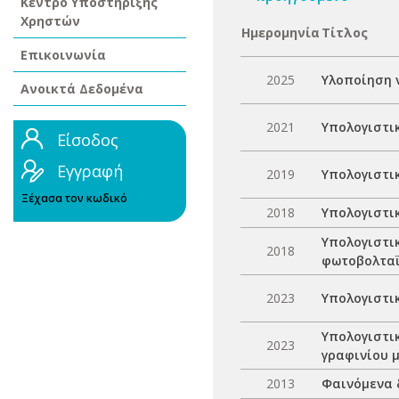
Κέντρο Υποστήριξης
Χρηστών
Ημερομηνία
Τίτλος
Επικοινωνία
2025
Υλοποίηση 
Ανοικτά Δεδομένα
2021
Υπολογιστι
Είσοδος
Εγγραφή
2019
Υπολογιστικ
Ξέχασα τον κωδικό
2018
Υπολογιστι
Υπολογιστι
2018
φωτοβολτα
2023
Υπολογιστι
Υπολογιστι
2023
γραφινίου 
2013
Φαινόμενα 