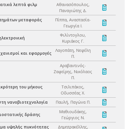
ατικά λεπτά φιλμ
Αθανασόπουλος,
Παναγιώτης Δ.
στημάτων μεταφοράς
Πίππα, Αναστασία-
Γεωργία Ι.
Φιλίντογλου,
ηλεκτρονική
Κυριάκος Γ.
Λαγοπάτη, Νεφέλη
ηχανισμοί και εφαρμογές
Π.
Αραβαντινός-
Ζαφείρης, Νικόλαος
Π.
ικρότερη του μήκους
Τσιλιπάκος,
Οδυσσέας Χ.
στη νανοβιοτεχνολογία
Παυλή, Παγώνα Π.
Μαθιουδάκης,
βιοστατικής δράσης
Γεώργιος Ν.
σμα υψηλής πυκνότητας
Δημητρακέλλης,