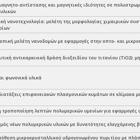
μαγνητο-αντίστασης και μαγνητικές ιδιότητες σε πολυστρωμ
 υλικών
κή νανοτεχνολογία: μελέτη της μορφολογίας χιμαιρικών συ
ρίων
πική μελέτη νανοδομών με εφαρμογές στην οπτο- και μικρο
ική αντικαρκινική δράση διοξειδίου του τιτανίου (TiO2): μ
αι φωνονικά υλικά
διατάξεις επιφανειακών πλασμονικών κυμάτων σε κλίμακα μ
 τροποποίηση λεπτών πολυμερικών υμενίων για εφαρμογές 
μός νέων πολυμερικών υλικών με δυνατότητες ελεγχόμενης 
πόθεση μικροκρυσταλλικού υδρογονωμένου πυριτίου με πλά