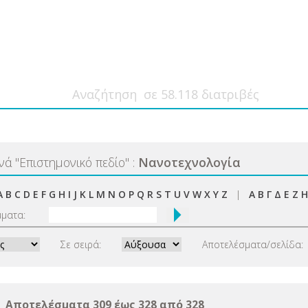
ανά
"
Επιστημονικό πεδίο
"
:
Νανοτεχνολογία
A
B
C
D
E
F
G
H
I
J
K
L
M
N
O
P
Q
R
S
T
U
V
W
X
Y
Z
|
Α
Β
Γ
Δ
Ε
Ζ
Η
μματα:
Σε σειρά:
Αποτελέσματα/σελίδα:
Αποτελέσματα 309 έως 328 από 328