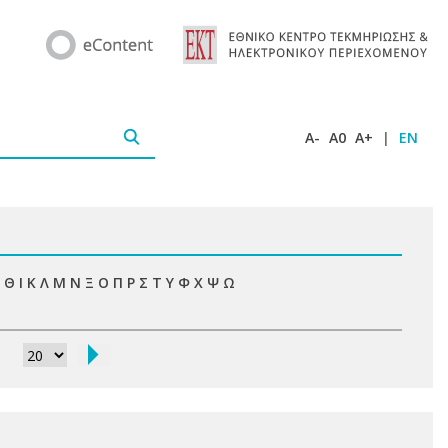
A-
A0
A+
|
EN
Θ
Ι
Κ
Λ
Μ
Ν
Ξ
Ο
Π
Ρ
Σ
Τ
Υ
Φ
Χ
Ψ
Ω