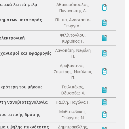
ατικά λεπτά φιλμ
Αθανασόπουλος,
Παναγιώτης Δ.
στημάτων μεταφοράς
Πίππα, Αναστασία-
Γεωργία Ι.
Φιλίντογλου,
ηλεκτρονική
Κυριάκος Γ.
Λαγοπάτη, Νεφέλη
ηχανισμοί και εφαρμογές
Π.
Αραβαντινός-
Ζαφείρης, Νικόλαος
Π.
ικρότερη του μήκους
Τσιλιπάκος,
Οδυσσέας Χ.
στη νανοβιοτεχνολογία
Παυλή, Παγώνα Π.
Μαθιουδάκης,
βιοστατικής δράσης
Γεώργιος Ν.
σμα υψηλής πυκνότητας
Δημητρακέλλης,