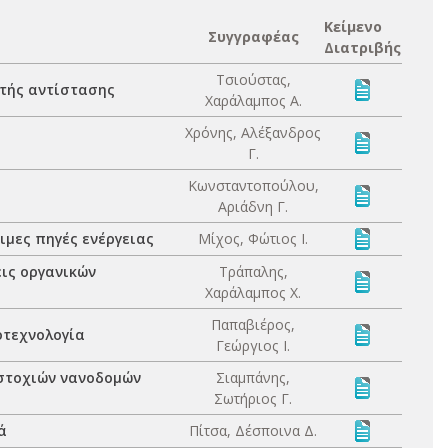
Κείμενο
Συγγραφέας
Διατριβής
Τσιούστας,
τής αντίστασης
Χαράλαμπος Α.
Χρόνης, Αλέξανδρος
Γ.
Κωνσταντοπούλου,
Αριάδνη Γ.
ιμες πηγές ενέργειας
Μίχος, Φώτιος Ι.
εις οργανικών
Τράπαλης,
Χαράλαμπος Χ.
Παπαβιέρος,
οτεχνολογία
Γεώργιος Ι.
αστοχιών νανοδομών
Σιαμπάνης,
Σωτήριος Γ.
ά
Πίτσα, Δέσποινα Δ.