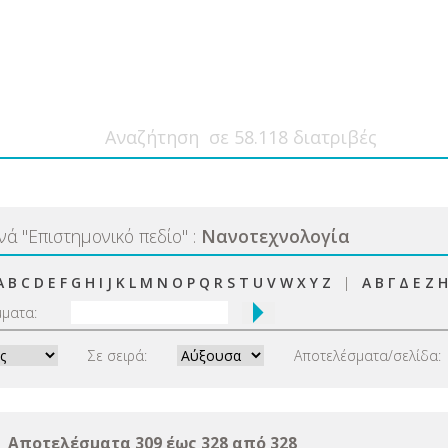
ανά
"
Επιστημονικό πεδίο
"
:
Νανοτεχνολογία
A
B
C
D
E
F
G
H
I
J
K
L
M
N
O
P
Q
R
S
T
U
V
W
X
Y
Z
|
Α
Β
Γ
Δ
Ε
Ζ
Η
μματα:
Σε σειρά:
Αποτελέσματα/σελίδα:
Αποτελέσματα 309 έως 328 από 328