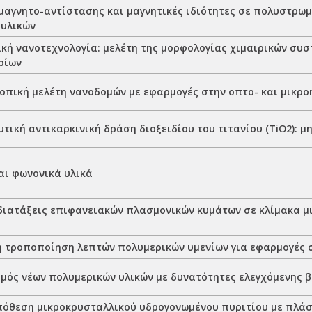
μαγνητο-αντίστασης και μαγνητικές ιδιότητες σε πολυστρωμ
 υλικών
κή νανοτεχνολογία: μελέτη της μορφολογίας χιμαιρικών συ
ρίων
πική μελέτη νανοδομών με εφαρμογές στην οπτο- και μικρο
ική αντικαρκινική δράση διοξειδίου του τιτανίου (TiO2): μ
αι φωνονικά υλικά
διατάξεις επιφανειακών πλασμονικών κυμάτων σε κλίμακα μ
 τροποποίηση λεπτών πολυμερικών υμενίων για εφαρμογές 
μός νέων πολυμερικών υλικών με δυνατότητες ελεγχόμενης 
πόθεση μικροκρυσταλλικού υδρογονωμένου πυριτίου με πλά