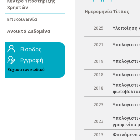
Κέντρο Υποστήριξης
Χρηστών
Ημερομηνία
Τίτλος
Επικοινωνία
2025
Υλοποίηση 
Ανοικτά Δεδομένα
2021
Υπολογιστι
Είσοδος
Εγγραφή
2019
Υπολογιστικ
Ξέχασα τον κωδικό
2018
Υπολογιστι
Υπολογιστι
2018
φωτοβολτα
2023
Υπολογιστι
Υπολογιστι
2023
γραφινίου 
2013
Φαινόμενα 