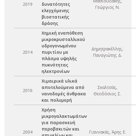
Μαθιουδάκης,
2019
δυνατότητες
Γεώργιος Ν.
ελεγχόμενης
βιοστατικής
δράσης
Χημική εναπόθεση
μικροκρυσταλλικού
υδρογονωμένου
Δημητρακέλλης,
2014
πυριτίου με
Παναγιώτης Δ.
πλάσμα υψηλής
πυκνότητας
ηλεκτρονίων
Χιμαιρικά υλικά
αποτελούμενα από
Σκαλτσάς,
2016
νανοδομές άνθρακα
Θεοδόσιος Σ.
και πολυμερή
Χρήση
μικρογαλακτωμάτων
για παρασκευή
περοβσκιτών και
2004
Γιαννακάς, Άρης Ε.
σπινελίων και