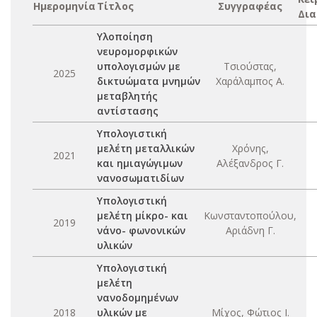
Ημερομηνία
Τίτλος
Συγγραφέας
Δια
Υλοποίηση
νευρομορφικών
υπολογισμών με
Τσιούστας,
2025
δικτυώματα μνημών
Χαράλαμπος Α.
μεταβλητής
αντίστασης
Υπολογιστική
μελέτη μεταλλικών
Χρόνης,
2021
και ημιαγώγιμων
Αλέξανδρος Γ.
νανοσωματιδίων
Υπολογιστική
μελέτη μίκρο- και
Κωνσταντοπούλου,
2019
νάνο- φωνονικών
Αριάδνη Γ.
υλικών
Υπολογιστική
μελέτη
νανοδομημένων
2018
υλικών με
Μίχος, Φώτιος Ι.