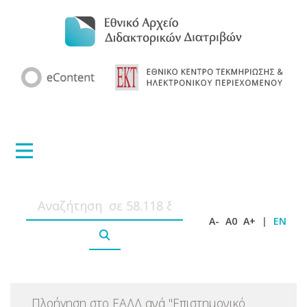
A-
A0
A+
|
EN
Πλοήγηση στο ΕΑΔΔ ανά
"
Επιστημονικό