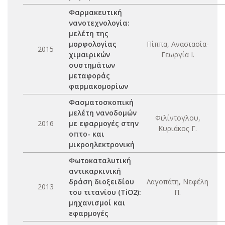
Φαρμακευτική
νανοτεχνολογία:
μελέτη της
μορφολογίας
Πίππα, Αναστασία-
2015
χιμαιρικών
Γεωργία Ι.
συστημάτων
μεταφοράς
φαρμακομορίων
Φασματοσκοπική
μελέτη νανοδομών
Φιλίντογλου,
2016
με εφαρμογές στην
Κυριάκος Γ.
οπτο- και
μικροηλεκτρονική
Φωτοκαταλυτική
αντικαρκινική
δράση διοξειδίου
Λαγοπάτη, Νεφέλη
2013
του τιτανίου (TiO2):
Π.
μηχανισμοί και
εφαρμογές