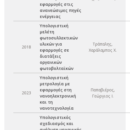
εφαρμογές στις
ανανεώσιμες πηγές
ενέργειας
Υπολογιστική
μελέτη
φωτοσυλλεκτικών
υλικών για
Τράπαλης,
2018
εφαρμογές σε
Χαράλαμπος Χ.
διατάξεις
οργανικών
φωτοβολταϊκών
Υπολογιστική
μετρολογία με
εφαρμογές στη
Παπαβιέρος,
2023
νανοηλεκτρονική
Γεώργιος Ι.
και τη
νανοτεχνολογία
Υπολογιστικός
σχεδιασμός και
ανάλυση μηχανικής