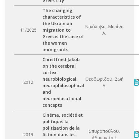
Greek city
The changing
characteristics of
the Ukrainian
Νικόλοβα, Μαρίνα
11/2025
migration to
Α.
Greece: the case of
the women
immigrants
Christfried Jakob
on the cerebral
cortex:
neurobiological,
Θεοδωρίδου, Ζωή
2012
neurophilosophical
Δ.
and
neuroeducational
concepts
Cinéma, société et
politique: la
politisation de la
Σπυροπούλου,
2019
fiction dans les
Αδαμαντία Ι.