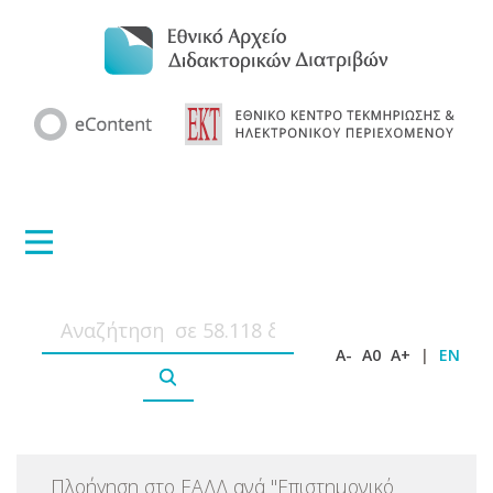
A-
A0
A+
|
EN
Πλοήγηση στο ΕΑΔΔ ανά
"
Επιστημονικό