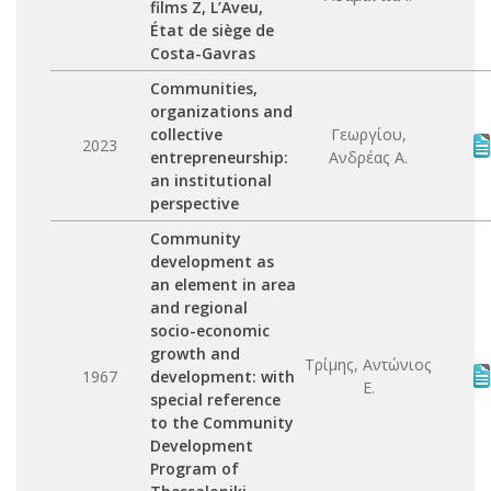
films Z, L’Aveu,
État de siège de
Costa-Gavras
Communities,
organizations and
collective
Γεωργίου,
2023
entrepreneurship:
Ανδρέας Α.
an institutional
perspective
Community
development as
an element in area
and regional
socio-economic
growth and
Τρίμης, Αντώνιος
1967
development: with
Ε.
special reference
to the Community
Development
Program of