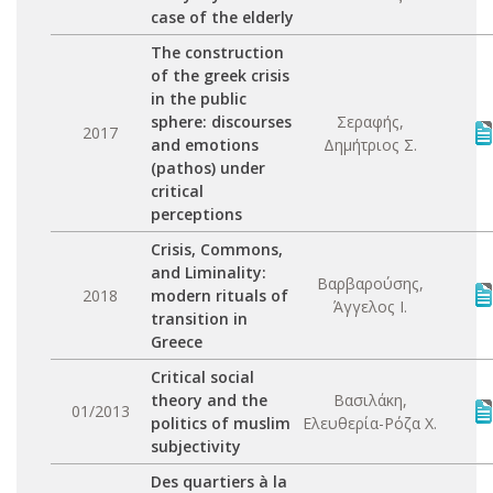
case of the elderly
The construction
of the greek crisis
in the public
sphere: discourses
Σεραφής,
2017
and emotions
Δημήτριος Σ.
(pathos) under
critical
perceptions
Crisis, Commons,
and Liminality:
Βαρβαρούσης,
2018
modern rituals of
Άγγελος Ι.
transition in
Greece
Critical social
theory and the
Βασιλάκη,
01/2013
politics of muslim
Ελευθερία-Ρόζα Χ.
subjectivity
Des quartiers à la