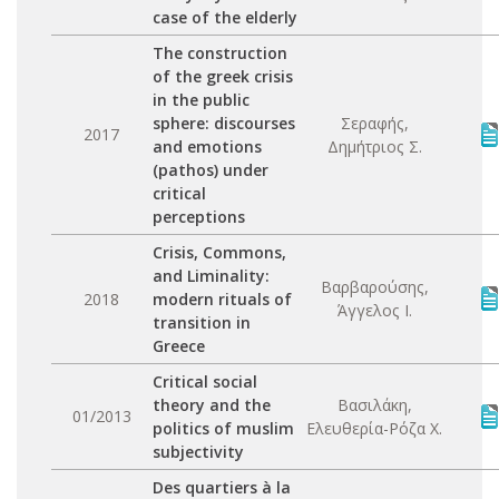
case of the elderly
The construction
of the greek crisis
in the public
sphere: discourses
Σεραφής,
2017
and emotions
Δημήτριος Σ.
(pathos) under
critical
perceptions
Crisis, Commons,
and Liminality:
Βαρβαρούσης,
2018
modern rituals of
Άγγελος Ι.
transition in
Greece
Critical social
theory and the
Βασιλάκη,
01/2013
politics of muslim
Ελευθερία-Ρόζα Χ.
subjectivity
Des quartiers à la