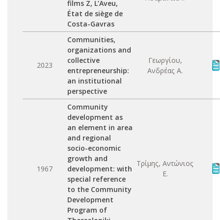
films Z, L’Aveu,
État de siège de
Costa-Gavras
Communities,
organizations and
collective
Γεωργίου,
2023
entrepreneurship:
Ανδρέας Α.
an institutional
perspective
Community
development as
an element in area
and regional
socio-economic
growth and
Τρίμης, Αντώνιος
1967
development: with
Ε.
special reference
to the Community
Development
Program of