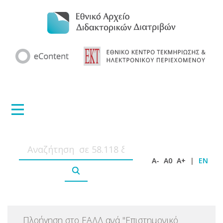
A-
A0
A+
|
EN
Πλοήγηση στο ΕΑΔΔ ανά
"
Επιστημονικό