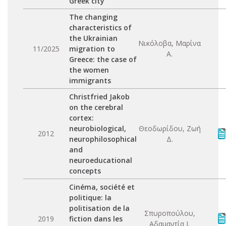
Greek city
The changing
characteristics of
the Ukrainian
Νικόλοβα, Μαρίνα
11/2025
migration to
Α.
Greece: the case of
the women
immigrants
Christfried Jakob
on the cerebral
cortex:
neurobiological,
Θεοδωρίδου, Ζωή
2012
neurophilosophical
Δ.
and
neuroeducational
concepts
Cinéma, société et
politique: la
politisation de la
Σπυροπούλου,
2019
fiction dans les
Αδαμαντία Ι.