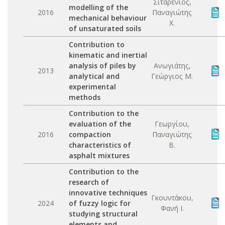
Σιταρένιος,
modelling of the
2016
Παναγιώτης
mechanical behaviour
Χ.
of unsaturated soils
Contribution to
kinematic and inertial
analysis of piles by
Ανωγιάτης,
2013
analytical and
Γεώργιος Μ.
experimental
methods
Contribution to the
evaluation of the
Γεωργίου,
2016
compaction
Παναγιώτης
characteristics of
Β.
asphalt mixtures
Contribution to the
research of
innovative techniques
Γκουντάκου,
2024
of fuzzy logic for
Φανή Ι.
studying structural
elements and