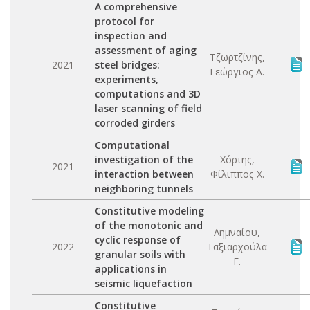
A comprehensive
protocol for
inspection and
assessment of aging
Τζωρτζίνης,
2021
steel bridges:
Γεώργιος Α.
experiments,
computations and 3D
laser scanning of field
corroded girders
Computational
investigation of the
Χόρτης,
2021
interaction between
Φίλιππος Χ.
neighboring tunnels
Constitutive modeling
of the monotonic and
Λημναίου,
cyclic response of
2022
Ταξιαρχούλα
granular soils with
Γ.
applications in
seismic liquefaction
Constitutive