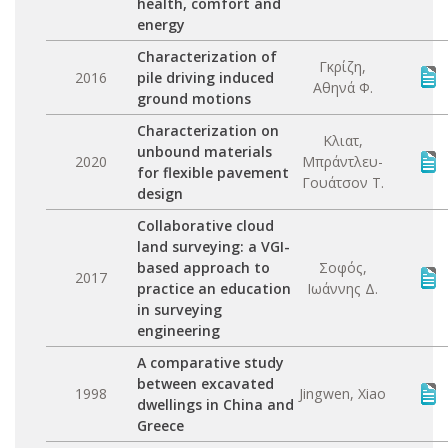
health, comfort and
energy
Characterization of
Γκρίζη,
2016
pile driving induced
Αθηνά Φ.
ground motions
Characterization on
Κλιατ,
unbound materials
2020
Μπράντλευ-
for flexible pavement
Γουάτσον Τ.
design
Collaborative cloud
land surveying: a VGI-
based approach to
Σοφός,
2017
practice an education
Ιωάννης Δ.
in surveying
engineering
A comparative study
between excavated
1998
Jingwen, Xiao
dwellings in China and
Greece