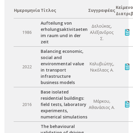
Κείμενο
Ημερομηνία
Τίτλος
Συγγραφέας
Διατρι
Aufteilung von
Δελούκας,
erholungsaktivitaeten
1986
Αλέξανδρος
im raum und in der
Σ.
zeit
Balancing economic,
social and
environmental value
Καλυβιώτης,
2022
in transport
Νικόλαος Α.
infrastructure
business models
Base isolated
residential buildings:
Μάρκου,
2016
field tests, laboratory
Αθανάσιος Α.
experiments,
numerical simulations
The behavioural
validation of driving