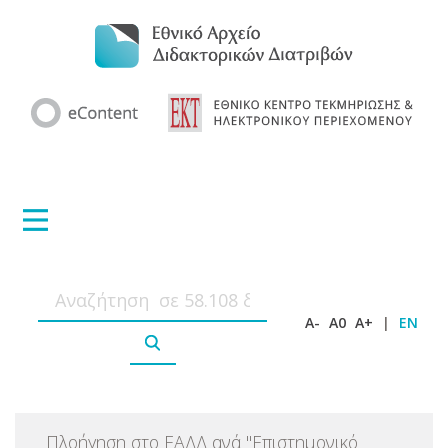
A-
A0
A+
|
EN
Πλοήγηση στο ΕΑΔΔ ανά
"
Επιστημονικό