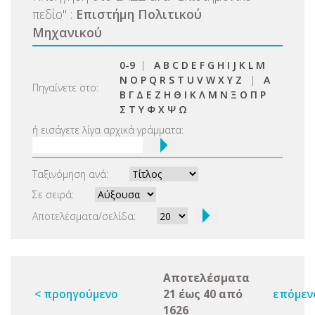
πεδίο
"
:
Επιστήμη Πολιτικού
Μηχανικού
0-9
|
A
B
C
D
E
F
G
H
I
J
K
L
M
N
O
P
Q
R
S
T
U
V
W
X
Y
Z
|
Α
Πηγαίνετε στο:
Β
Γ
Δ
Ε
Ζ
Η
Θ
Ι
Κ
Λ
Μ
Ν
Ξ
Ο
Π
Ρ
Σ
Τ
Υ
Φ
Χ
Ψ
Ω
ή εισάγετε λίγα αρχικά γράμματα:
Ταξινόμηση ανά:
Σε σειρά:
Αποτελέσματα/σελίδα:
Αποτελέσματα
< προηγούμενο
21 έως 40 από
επόμεν
1626