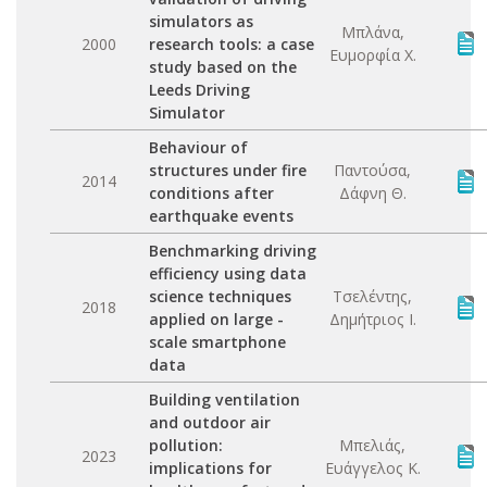
simulators as
Μπλάνα,
2000
research tools: a case
Ευμορφία Χ.
study based on the
Leeds Driving
Simulator
Behaviour of
structures under fire
Παντούσα,
2014
conditions after
Δάφνη Θ.
earthquake events
Benchmarking driving
efficiency using data
science techniques
Τσελέντης,
2018
applied on large -
Δημήτριος Ι.
scale smartphone
data
Building ventilation
and outdoor air
pollution:
Μπελιάς,
2023
implications for
Ευάγγελος Κ.