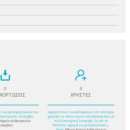
0
0
ΦΟΡΤΩΣΕΙΣ
ΧΡΗΣΤΕΣ
ο των μεταφορτώσων του
Αφορά στους συνδεδεμένους στο σύστημα
δακτορικής διατριβής.
χρήστες οι οποίοι έχουν αλληλεπιδράσει με
 Αρχείο Διδακτορικών
τη διδακτορική διατριβή. Ως επί το
ιατριβών
.
πλείστον, αφορά τις μεταφορτώσεις.
Πηγή:
Εθνικό Αρχείο Διδακτορικών