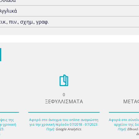
Ελλάδα
Αγγλικά
εικ., πιν., σχημ., γραφ.
0
ΞΕΦΥΛΛΙΣΜΑΤΑ
ΜΕΤΑ
ψεις της
Αφορά στο άνοιγμα του online αναγνώστη
Αφορά στο σύνολ
ην χρονική
για την χρονική περίοδο 07/2018 - 07/2023.
αρχείου της δι
23.
Πηγή:
Google Analytics
.
Πηγή:
Εθνικό
s
.
Δ