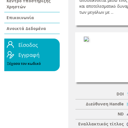
αποδεικνύεται μέσω ενός
Κέντρο Υποστήριξης
και αποτελεσματικό δυναμ
Χρηστών
των μεγάλων με ...
Επικοινωνία
Ανοικτά Δεδομένα
Είσοδος
Εγγραφή
Ξέχασα τον κωδικό
DOI
Διεύθυνση Handle
ND
Εναλλακτικός τίτλος