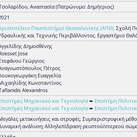
Τσολαρίδου, Αναστασία (Πατρώνυμο: Δημήτριος)
2021
Αριστοτέλειο Πανεπιστήμιο Θεσσαλονίκης (ΑΠΘ)
. Σχολή 
Υδραυλικής και Τεχνικής Περιβάλλοντος. Εργαστήριο Θαλ
Αγγελίδης Δημοσθένης
Roesset Jose
Στεφάνου Γεώργιος
Αναγνωστόπουλος Πέτρος
Λουκογεωργάκη Ευαγγελία
Μιχαηλίδης Κωνσταντίνος
Taflanidis Alexandros
Επιστήμες Μηχανικού και Τεχνολογία
➨
Επιστήμη Πολιτι
Επιστήμες Μηχανικού και Τεχνολογία
➨
Επιστήμη Πολιτι
Μεγάλες μετακινήσεις και στροφές; Συμπεριστροφική μέθο
Δυναμική ανάλυση; Αλληλεπίδραση ρευστού/στερεού σώμ