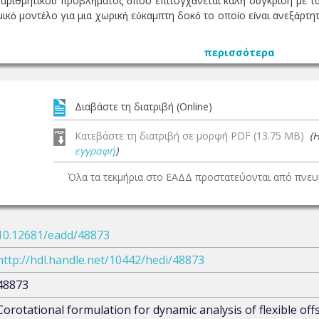
 αριθμητικού προβλήματος όπου επιτυγχάνεται καλή σύγκριση με τ
ικό μοντέλο για μια χωρική εύκαμπτη δοκό το οποίο είναι ανεξάρτη
περισσότερα
Διαβάστε τη διατριβή (Online)
Κατεβάστε τη διατριβή σε μορφή PDF (13.75 MB)
(
εγγραφή
)
Όλα τα τεκμήρια στο ΕΑΔΔ προστατεύονται από πνευμ
10.12681/eadd/48873
http://hdl.handle.net/10442/hedi/48873
48873
Corotational formulation for dynamic analysis of flexible of