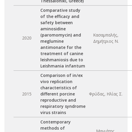
Thessaloniki, Greece)
Comparative study
of the efficacy and
safety between
aminosidine
(paromomycin) and
Κασαμπαλής,
2020
meglumine
Δημήτριος Ν.
antimonate for the
treatment of canine
leishmaniosis due to
Leishmania infantum
Comparison of in/ex
vivo replication
characteristics of
2015
different porcine
Φρύδας, Ηλίας Σ.
reproductive and
respiratory syndrome
virus strains
Contemporary
methods of
Μανιάτης,