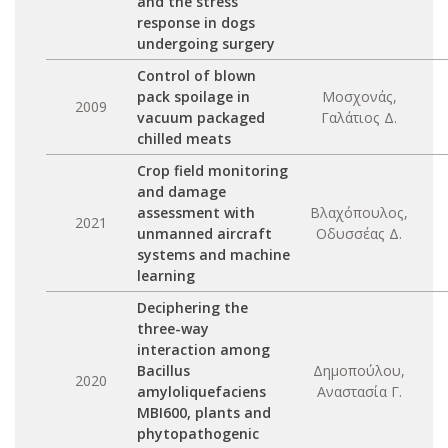
and the stress
response in dogs
undergoing surgery
Control of blown
pack spoilage in
Μοσχονάς,
2009
vacuum packaged
Γαλάτιος Δ.
chilled meats
Crop field monitoring
and damage
assessment with
Βλαχόπουλος,
2021
unmanned aircraft
Οδυσσέας Δ.
systems and machine
learning
Deciphering the
three-way
interaction among
Bacillus
Δημοπούλου,
2020
amyloliquefaciens
Αναστασία Γ.
MBI600, plants and
phytopathogenic