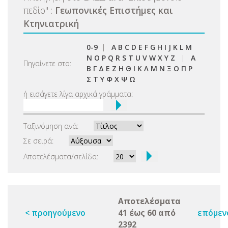
πεδίο
"
:
Γεωπονικές Επιστήμες και
Κτηνιατρική
0-9
|
A
B
C
D
E
F
G
H
I
J
K
L
M
N
O
P
Q
R
S
T
U
V
W
X
Y
Z
|
Α
Πηγαίνετε στο:
Β
Γ
Δ
Ε
Ζ
Η
Θ
Ι
Κ
Λ
Μ
Ν
Ξ
Ο
Π
Ρ
Σ
Τ
Υ
Φ
Χ
Ψ
Ω
ή εισάγετε λίγα αρχικά γράμματα:
Ταξινόμηση ανά:
Σε σειρά:
Αποτελέσματα/σελίδα:
Αποτελέσματα
< προηγούμενο
41 έως 60 από
επόμεν
2392