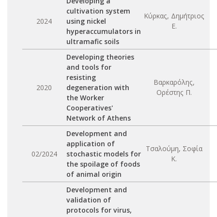
Developing a
cultivation system
Κύρκας, Δημήτριος
2024
using nickel
Ε.
hyperaccumulators in
ultramafic soils
Developing theories
and tools for
resisting
Βαρκαρόλης,
2020
degeneration with
Ορέστης Π.
the Worker
Cooperatives'
Network of Athens
Development and
application of
Τσαλούμη, Σοφία
02/2024
stochastic models for
Κ.
the spoilage of foods
of animal origin
Development and
validation of
protocols for virus,