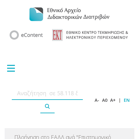
A-
A0
A+
|
EN
Πλοήγηση στο ΕΑΔΔ ανά
"
Επιστημονικό