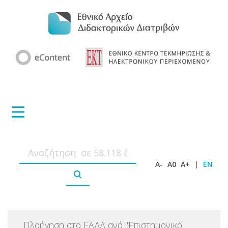
A-
A0
A+
|
EN
Πλοήγηση στο ΕΑΔΔ ανά
"
Επιστημονικό