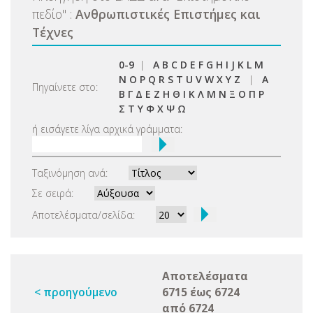
πεδίο
"
:
Ανθρωπιστικές Επιστήμες και
Τέχνες
0-9
|
A
B
C
D
E
F
G
H
I
J
K
L
M
N
O
P
Q
R
S
T
U
V
W
X
Y
Z
|
Α
Πηγαίνετε στο:
Β
Γ
Δ
Ε
Ζ
Η
Θ
Ι
Κ
Λ
Μ
Ν
Ξ
Ο
Π
Ρ
Σ
Τ
Υ
Φ
Χ
Ψ
Ω
ή εισάγετε λίγα αρχικά γράμματα:
Ταξινόμηση ανά:
Σε σειρά:
Αποτελέσματα/σελίδα:
Αποτελέσματα
< προηγούμενο
6715 έως 6724
από 6724