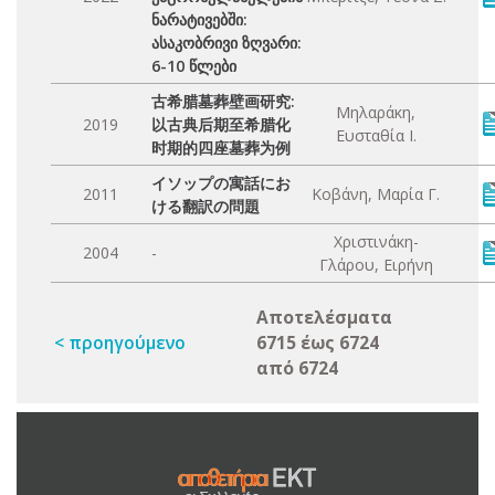
ნარატივებში:
ასაკობრივი ზღვარი:
6-10 წლები
古希腊墓葬壁画研究:
Μηλαράκη,
2019
以古典后期至希腊化
Ευσταθία Ι.
时期的四座墓葬为例
イソップの寓話にお
2011
Κοβάνη, Μαρία Γ.
ける翻訳の問題
Χριστινάκη-
2004
-
Γλάρου, Ειρήνη
Αποτελέσματα
< προηγούμενο
6715 έως 6724
από 6724