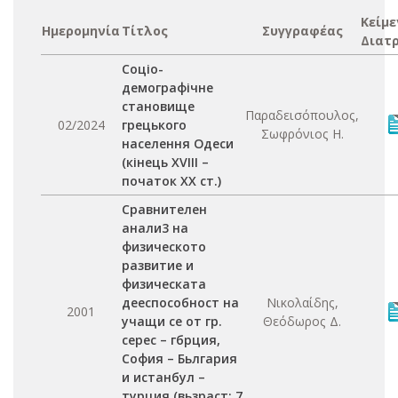
Κείμε
Ημερομηνία
Τίτλος
Συγγραφέας
Διατ
Соціо-
демографічне
становище
Παραδεισόπουλος,
02/2024
грецького
Σωφρόνιος Η.
населення Одеси
(кінець XVIII –
початок XX ст.)
Сравнителен
анали3 на
физическото
развитие и
физическата
дееспособност на
Νικολαίδης,
2001
учащи се от гр.
Θεόδωρος Δ.
серес – гбрция,
София – Бьлгария
и истанбул –
турция (вьзраст: 7