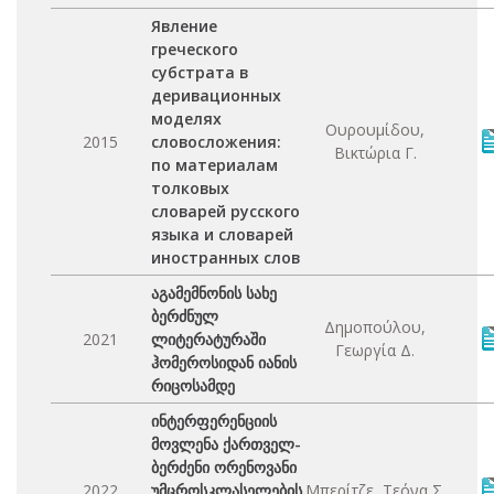
Явление
греческого
субстрата в
деривационных
моделях
Ουρουμίδου,
2015
словосложения:
Βικτώρια Γ.
по материалам
толковых
словарей русского
языка и словарей
иностранных слов
აგამემნონის სახე
ბერძნულ
Δημοπούλου,
2021
ლიტერატურაში
Γεωργία Δ.
ჰომეროსიდან იანის
რიცოსამდე
ინტერფერენციის
მოვლენა ქართველ-
ბერძენი ორენოვანი
2022
უმცროსკლასელების
Μπερίτζε, Τεόνα Σ.