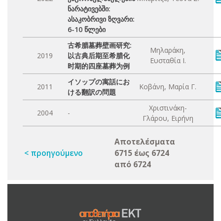
ნარატივებში:
ასაკობრივი ზღვარი:
6-10 წლები
古希腊墓葬壁画研究:
Μηλαράκη,
2019
以古典后期至希腊化
Ευσταθία Ι.
时期的四座墓葬为例
イソップの寓話にお
2011
Κοβάνη, Μαρία Γ.
ける翻訳の問題
Χριστινάκη-
2004
-
Γλάρου, Ειρήνη
Αποτελέσματα
< προηγούμενο
6715 έως 6724
από 6724