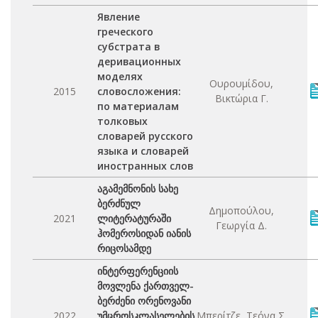
Явление
греческого
субстрата в
деривационных
моделях
Ουρουμίδου,
2015
словосложения:
Βικτώρια Γ.
по материалам
толковых
словарей русского
языка и словарей
иностранных слов
აგამემნონის სახე
ბერძნულ
Δημοπούλου,
2021
ლიტერატურაში
Γεωργία Δ.
ჰომეროსიდან იანის
რიცოსამდე
ინტერფერენციის
მოვლენა ქართველ-
ბერძენი ორენოვანი
2022
უმცროსკლასელების
Μπερίτζε, Τεόνα Σ.