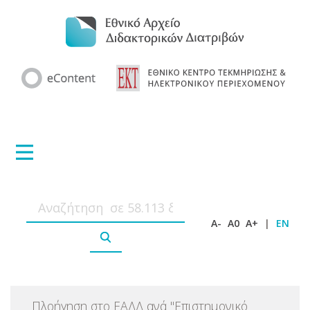
A-
A0
A+
|
EN
Πλοήγηση στο ΕΑΔΔ ανά
"
Επιστημονικό