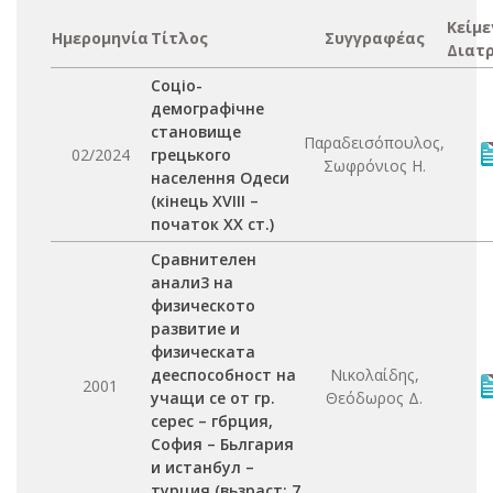
Κείμε
Ημερομηνία
Τίτλος
Συγγραφέας
Διατ
Соціо-
демографічне
становище
Παραδεισόπουλος,
02/2024
грецького
Σωφρόνιος Η.
населення Одеси
(кінець XVIII –
початок XX ст.)
Сравнителен
анали3 на
физическото
развитие и
физическата
дееспособност на
Νικολαίδης,
2001
учащи се от гр.
Θεόδωρος Δ.
серес – гбрция,
София – Бьлгария
и истанбул –
турция (вьзраст: 7