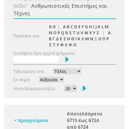
πεδίο
"
:
Ανθρωπιστικές Επιστήμες και
Τέχνες
0-9
|
A
B
C
D
E
F
G
H
I
J
K
L
M
N
O
P
Q
R
S
T
U
V
W
X
Y
Z
|
Α
Πηγαίνετε στο:
Β
Γ
Δ
Ε
Ζ
Η
Θ
Ι
Κ
Λ
Μ
Ν
Ξ
Ο
Π
Ρ
Σ
Τ
Υ
Φ
Χ
Ψ
Ω
ή εισάγετε λίγα αρχικά γράμματα:
Ταξινόμηση ανά:
Σε σειρά:
Αποτελέσματα/σελίδα:
Αποτελέσματα
< προηγούμενο
6715 έως 6724
από 6724