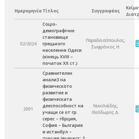
Κείμε
Ημερομηνία
Τίτλος
Συγγραφέας
Διατ
Соціо-
демографічне
становище
Παραδεισόπουλος,
02/2024
грецького
Σωφρόνιος Η.
населення Одеси
(кінець XVIII –
початок XX ст.)
Сравнителен
анали3 на
физическото
развитие и
физическата
дееспособност на
Νικολαίδης,
2001
учащи се от гр.
Θεόδωρος Δ.
серес – гбрция,
София – Бьлгария
и истанбул –
турция (вьзраст: 7