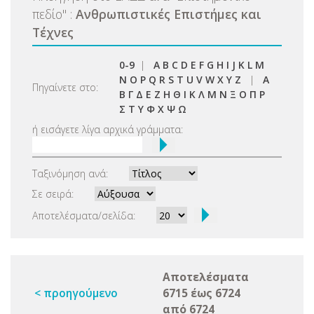
πεδίο
"
:
Ανθρωπιστικές Επιστήμες και
Τέχνες
0-9
|
A
B
C
D
E
F
G
H
I
J
K
L
M
N
O
P
Q
R
S
T
U
V
W
X
Y
Z
|
Α
Πηγαίνετε στο:
Β
Γ
Δ
Ε
Ζ
Η
Θ
Ι
Κ
Λ
Μ
Ν
Ξ
Ο
Π
Ρ
Σ
Τ
Υ
Φ
Χ
Ψ
Ω
ή εισάγετε λίγα αρχικά γράμματα:
Ταξινόμηση ανά:
Σε σειρά:
Αποτελέσματα/σελίδα:
Αποτελέσματα
< προηγούμενο
6715 έως 6724
από 6724