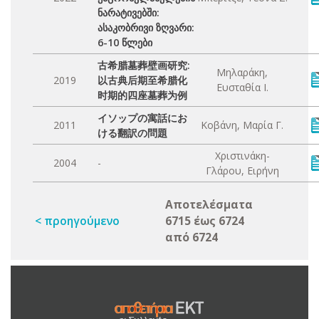
ნარატივებში:
ასაკობრივი ზღვარი:
6-10 წლები
古希腊墓葬壁画研究:
Μηλαράκη,
2019
以古典后期至希腊化
Ευσταθία Ι.
时期的四座墓葬为例
イソップの寓話にお
2011
Κοβάνη, Μαρία Γ.
ける翻訳の問題
Χριστινάκη-
2004
-
Γλάρου, Ειρήνη
Αποτελέσματα
< προηγούμενο
6715 έως 6724
από 6724