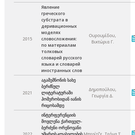
Явление
греческого
субстрата в
деривационных
моделях
Ουρουμίδου,
2015
словосложения:
Βικτώρια Γ.
по материалам
толковых
словарей русского
языка и словарей
иностранных слов
აგამემნონის სახე
ბერძნულ
Δημοπούλου,
2021
ლიტერატურაში
Γεωργία Δ.
ჰომეროსიდან იანის
რიცოსამდე
ინტერფერენციის
მოვლენა ქართველ-
ბერძენი ორენოვანი
2022
უმცროსკლასელების
Μπερίτζε, Τεόνα Σ.