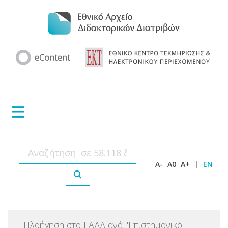
A-
A0
A+
|
EN
Πλοήγηση στο ΕΑΔΔ ανά
"
Επιστημονικό