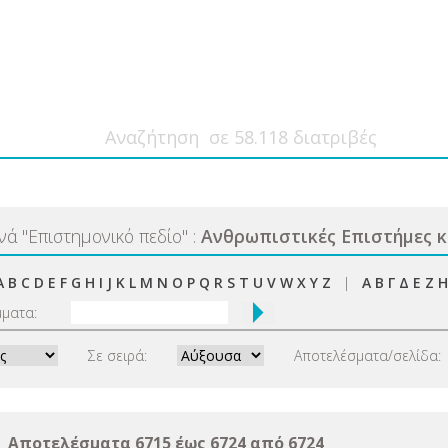
ανά
"
Επιστημονικό πεδίο
"
:
Ανθρωπιστικές Επιστήμες κ
A
B
C
D
E
F
G
H
I
J
K
L
M
N
O
P
Q
R
S
T
U
V
W
X
Y
Z
|
Α
Β
Γ
Δ
Ε
Ζ
Η
μματα:
Σε σειρά:
Αποτελέσματα/σελίδα:
Αποτελέσματα 6715 έως 6724 από 6724