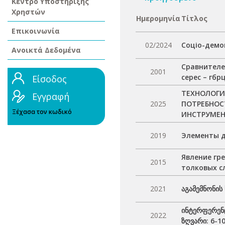
Κέντρο Υποστήριξης
Χρηστών
Ημερομηνία
Τίτλος
Επικοινωνία
02/2024
Соціо-демог
Ανοικτά Δεδομένα
Сравнителе
2001
серес – гбр
Είσοδος
ТЕХНОЛОГИ
Εγγραφή
2025
ПОТРЕБНОС
Ξέχασα τον κωδικό
ИНСТРУМЕН
2019
Элементы д
Явление гр
2015
толковых с
2021
აგამემნონის
ინტერფერენც
2022
ზღვარი: 6-1