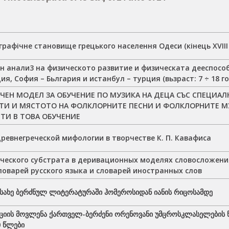
рафічне становище грецького населення Одеси (кінець XVIII 
н анали3 на физическото развитие и физическата дееспособ
ция, София – Бьлгария и истанбул – турция (вьзраст: 7 ÷ 18 г
ЧЕН МОДЕЛ ЗА ОБУЧЕНИЕ ПО МУЗИКА НА ДЕЦА СЪС СПЕЦИА
ТИ И МЯСТОТО НА ФОЛКЛОРНИТЕ ПЕСНИ И ФОЛКЛОРНИТЕ 
ТИ В ТОВА ОБУЧЕНИЕ
ревнегреческой мифологии в творчестве К. П. Кавафиса
еческого субстрата в деривационных моделях словосложени
ловарей русского языка и словарей иностранных слов
 სახე ბერძნულ ლიტერატურაში ჰომეროსიდან იანის რიცოსამდე
იის მოვლენა ქართველ-ბერძენი ორენოვანი უმცროსკლასელების ნა
0 წლები