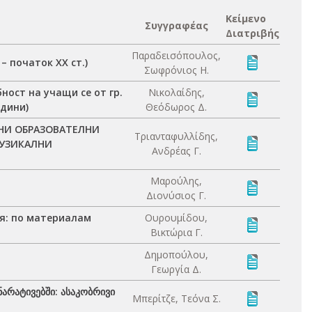
Κείμενο
Συγγραφέας
Διατριβής
Παραδεισόπουλος,
– початок XX ст.)
Σωφρόνιος Η.
ност на учащи се от гр.
Νικολαίδης,
одини)
Θεόδωρος Δ.
ЛНИ ОБРАЗОВАТЕЛНИ
Τριανταφυλλίδης,
МУЗИКАЛНИ
Ανδρέας Γ.
Μαρούλης,
Διονύσιος Γ.
я: по материалам
Ουρουμίδου,
Βικτώρια Γ.
Δημοπούλου,
Γεωργία Δ.
რატივებში: ასაკობრივი
Μπερίτζε, Τεόνα Σ.