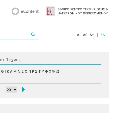
A-
A0
A+
|
EN
αι Τέχνες
Θ
Ι
Κ
Λ
Μ
Ν
Ξ
Ο
Π
Ρ
Σ
Τ
Υ
Φ
Χ
Ψ
Ω