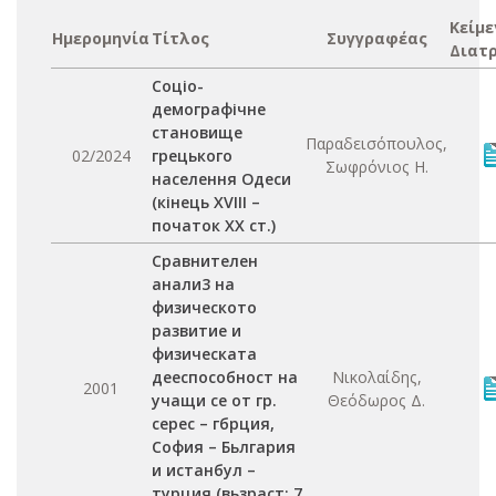
Κείμε
Ημερομηνία
Τίτλος
Συγγραφέας
Διατ
Соціо-
демографічне
становище
Παραδεισόπουλος,
02/2024
грецького
Σωφρόνιος Η.
населення Одеси
(кінець XVIII –
початок XX ст.)
Сравнителен
анали3 на
физическото
развитие и
физическата
дееспособност на
Νικολαίδης,
2001
учащи се от гр.
Θεόδωρος Δ.
серес – гбрция,
София – Бьлгария
и истанбул –
турция (вьзраст: 7