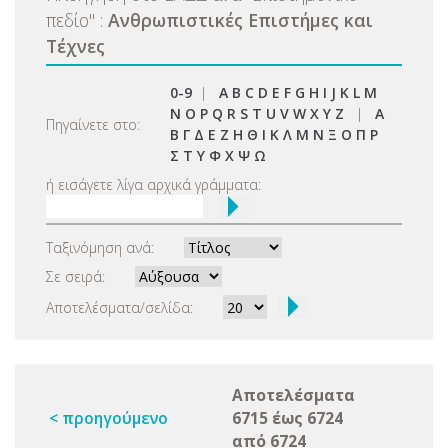
πεδίο
"
:
Ανθρωπιστικές Επιστήμες και
Τέχνες
0-9
|
A
B
C
D
E
F
G
H
I
J
K
L
M
N
O
P
Q
R
S
T
U
V
W
X
Y
Z
|
Α
Πηγαίνετε στο:
Β
Γ
Δ
Ε
Ζ
Η
Θ
Ι
Κ
Λ
Μ
Ν
Ξ
Ο
Π
Ρ
Σ
Τ
Υ
Φ
Χ
Ψ
Ω
ή εισάγετε λίγα αρχικά γράμματα:
Ταξινόμηση ανά:
Σε σειρά:
Αποτελέσματα/σελίδα:
Αποτελέσματα
< προηγούμενο
6715 έως 6724
από 6724