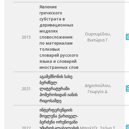
Явление
греческого
субстрата в
деривационных
моделях
Ουρουμίδου,
2015
словосложения:
Βικτώρια Γ.
по материалам
толковых
словарей русского
языка и словарей
иностранных слов
აგამემნონის სახე
ბერძნულ
Δημοπούλου,
2021
ლიტერატურაში
Γεωργία Δ.
ჰომეროსიდან იანის
რიცოსამდე
ინტერფერენციის
მოვლენა ქართველ-
ბერძენი ორენოვანი
2022
უმცროსკლასელების
Μπερίτζε, Τεόνα Σ.