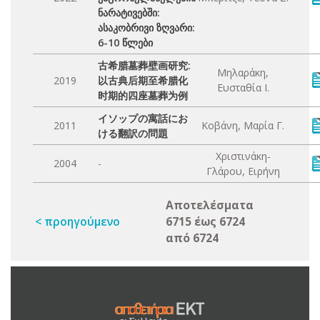
ნარატივებში:
ასაკობრივი ზღვარი:
6-10 წლები
古希腊墓葬壁画研究:
Μηλαράκη,
2019
以古典后期至希腊化
Ευσταθία Ι.
时期的四座墓葬为例
イソップの寓話にお
2011
Κοβάνη, Μαρία Γ.
ける翻訳の問題
Χριστινάκη-
2004
-
Γλάρου, Ειρήνη
Αποτελέσματα
< προηγούμενο
6715 έως 6724
από 6724