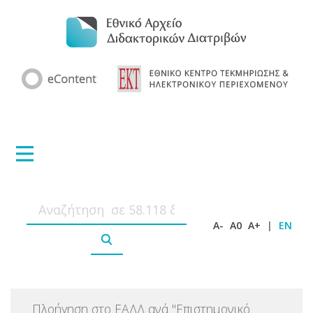
A-
A0
A+
|
EN
Πλοήγηση στο ΕΑΔΔ ανά
"
Επιστημονικό