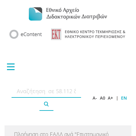
A-
A0
A+
|
EN
Πλοήγηση στο ΕΑΔΔ ανά
"
Επιστημονικό