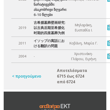
ნარატივებში:
ასაკობრივი ზღვარი:
6-10 წლები
古希腊墓葬壁画研究:
Μηλαράκη,
2019
以古典后期至希腊化
Ευσταθία Ι.
时期的四座墓葬为例
イソップの寓話にお
2011
Κοβάνη, Μαρία Γ.
ける翻訳の問題
Χριστινάκη-
2004
-
Γλάρου, Ειρήνη
Αποτελέσματα
< προηγούμενο
6715 έως 6724
από 6724