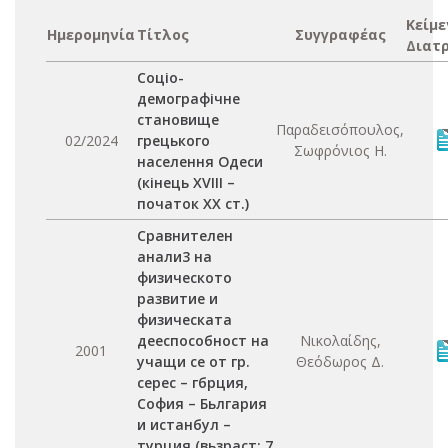
Κείμε
Ημερομηνία
Τίτλος
Συγγραφέας
Διατ
Соціо-
демографічне
становище
Παραδεισόπουλος,
02/2024
грецького
Σωφρόνιος Η.
населення Одеси
(кінець XVIII –
початок XX ст.)
Сравнителен
анали3 на
физическото
развитие и
физическата
дееспособност на
Νικολαίδης,
2001
учащи се от гр.
Θεόδωρος Δ.
серес – гбрция,
София – Бьлгария
и истанбул –
турция (вьзраст: 7