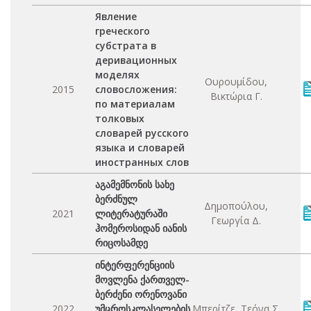
Явление
греческого
субстрата в
деривационных
моделях
Ουρουμίδου,
2015
словосложения:
Βικτώρια Γ.
по материалам
толковых
словарей русского
языка и словарей
иностранных слов
აგამემნონის სახე
ბერძნულ
Δημοπούλου,
2021
ლიტერატურაში
Γεωργία Δ.
ჰომეროსიდან იანის
რიცოსამდე
ინტერფერენციის
მოვლენა ქართველ-
ბერძენი ორენოვანი
2022
უმცროსკლასელების
Μπερίτζε, Τεόνα Σ.