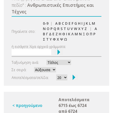
πεδίο
"
:
Ανθρωπιστικές Επιστήμες και
Τέχνες
0-9
|
A
B
C
D
E
F
G
H
I
J
K
L
M
N
O
P
Q
R
S
T
U
V
W
X
Y
Z
|
Α
Πηγαίνετε στο:
Β
Γ
Δ
Ε
Ζ
Η
Θ
Ι
Κ
Λ
Μ
Ν
Ξ
Ο
Π
Ρ
Σ
Τ
Υ
Φ
Χ
Ψ
Ω
ή εισάγετε λίγα αρχικά γράμματα:
Ταξινόμηση ανά:
Σε σειρά:
Αποτελέσματα/σελίδα:
Αποτελέσματα
< προηγούμενο
6715 έως 6724
από 6724