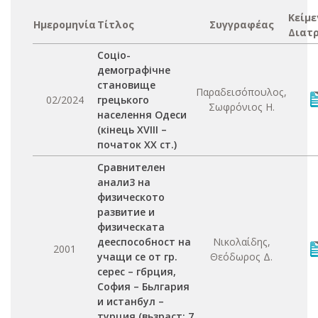
Κείμε
Ημερομηνία
Τίτλος
Συγγραφέας
Διατ
Соціо-
демографічне
становище
Παραδεισόπουλος,
02/2024
грецького
Σωφρόνιος Η.
населення Одеси
(кінець XVIII –
початок XX ст.)
Сравнителен
анали3 на
физическото
развитие и
физическата
дееспособност на
Νικολαίδης,
2001
учащи се от гр.
Θεόδωρος Δ.
серес – гбрция,
София – Бьлгария
и истанбул –
турция (вьзраст: 7