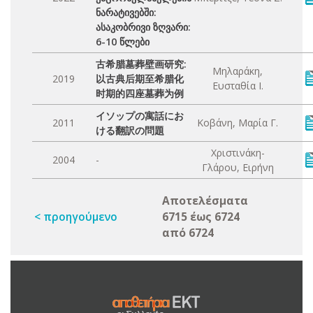
ნარატივებში:
ასაკობრივი ზღვარი:
6-10 წლები
古希腊墓葬壁画研究:
Μηλαράκη,
2019
以古典后期至希腊化
Ευσταθία Ι.
时期的四座墓葬为例
イソップの寓話にお
2011
Κοβάνη, Μαρία Γ.
ける翻訳の問題
Χριστινάκη-
2004
-
Γλάρου, Ειρήνη
Αποτελέσματα
< προηγούμενο
6715 έως 6724
από 6724