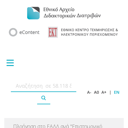
A-
A0
A+
|
EN
Πλοήγηση στο ΕΑΔΔ ανά
"
Επιστημονικό