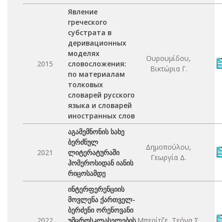
Явление
греческого
субстрата в
деривационных
моделях
Ουρουμίδου,
2015
словосложения:
Βικτώρια Γ.
по материалам
толковых
словарей русского
языка и словарей
иностранных слов
აგამემნონის სახე
ბერძნულ
Δημοπούλου,
2021
ლიტერატურაში
Γεωργία Δ.
ჰომეროსიდან იანის
რიცოსამდე
ინტერფერენციის
მოვლენა ქართველ-
ბერძენი ორენოვანი
2022
უმცროსკლასელების
Μπερίτζε, Τεόνα Σ.