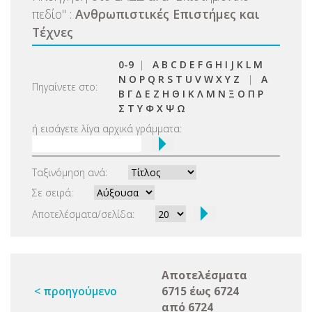
πεδίο
"
:
Ανθρωπιστικές Επιστήμες και
Τέχνες
0-9
|
A
B
C
D
E
F
G
H
I
J
K
L
M
N
O
P
Q
R
S
T
U
V
W
X
Y
Z
|
Α
Πηγαίνετε στο:
Β
Γ
Δ
Ε
Ζ
Η
Θ
Ι
Κ
Λ
Μ
Ν
Ξ
Ο
Π
Ρ
Σ
Τ
Υ
Φ
Χ
Ψ
Ω
ή εισάγετε λίγα αρχικά γράμματα:
Ταξινόμηση ανά:
Σε σειρά:
Αποτελέσματα/σελίδα:
Αποτελέσματα
< προηγούμενο
6715 έως 6724
από 6724