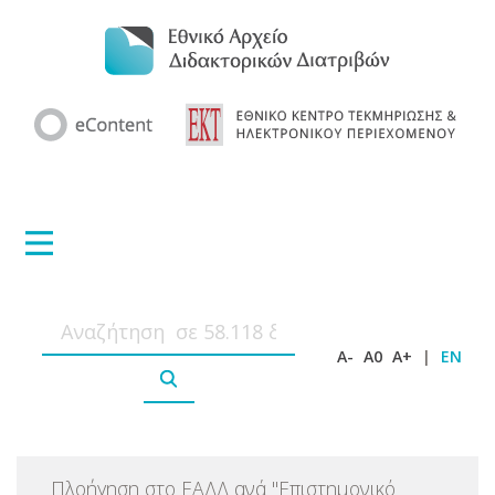
A-
A0
A+
|
EN
Πλοήγηση στο ΕΑΔΔ ανά
"
Επιστημονικό