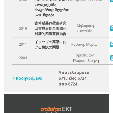
ნარატივებში:
ასაკობრივი ზღვარი:
6-10 წლები
古希腊墓葬壁画研究:
Μηλαράκη,
2019
以古典后期至希腊化
Ευσταθία Ι.
时期的四座墓葬为例
イソップの寓話にお
2011
Κοβάνη, Μαρία Γ.
ける翻訳の問題
Χριστινάκη-
2004
-
Γλάρου, Ειρήνη
Αποτελέσματα
< προηγούμενο
6715 έως 6724
από 6724