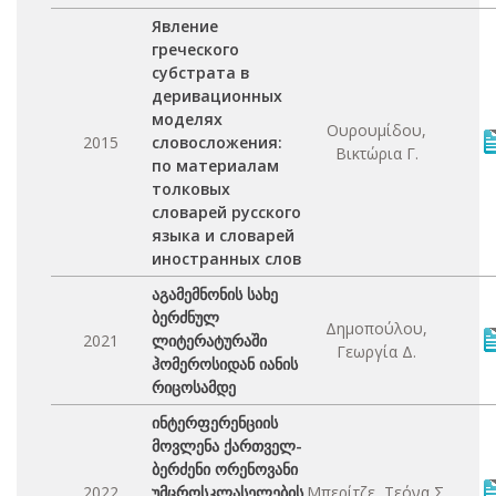
Явление
греческого
субстрата в
деривационных
моделях
Ουρουμίδου,
2015
словосложения:
Βικτώρια Γ.
по материалам
толковых
словарей русского
языка и словарей
иностранных слов
აგამემნონის სახე
ბერძნულ
Δημοπούλου,
2021
ლიტერატურაში
Γεωργία Δ.
ჰომეროსიდან იანის
რიცოსამდე
ინტერფერენციის
მოვლენა ქართველ-
ბერძენი ორენოვანი
2022
უმცროსკლასელების
Μπερίτζε, Τεόνα Σ.