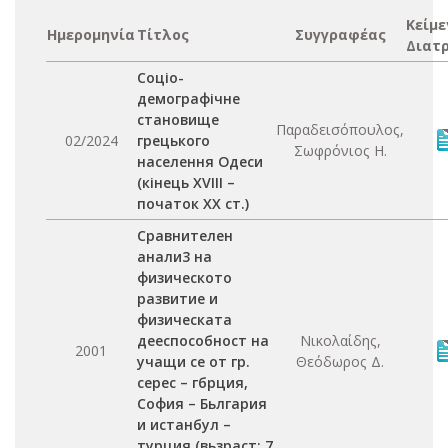
Κείμε
Ημερομηνία
Τίτλος
Συγγραφέας
Διατ
Соціо-
демографічне
становище
Παραδεισόπουλος,
02/2024
грецького
Σωφρόνιος Η.
населення Одеси
(кінець XVIII –
початок XX ст.)
Сравнителен
анали3 на
физическото
развитие и
физическата
дееспособност на
Νικολαίδης,
2001
учащи се от гр.
Θεόδωρος Δ.
серес – гбрция,
София – Бьлгария
и истанбул –
турция (вьзраст: 7