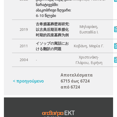
ნარატივებში:
ასაკობრივი ზღვარი:
6-10 წლები
古希腊墓葬壁画研究:
Μηλαράκη,
2019
以古典后期至希腊化
Ευσταθία Ι.
时期的四座墓葬为例
イソップの寓話にお
2011
Κοβάνη, Μαρία Γ.
ける翻訳の問題
Χριστινάκη-
2004
-
Γλάρου, Ειρήνη
Αποτελέσματα
< προηγούμενο
6715 έως 6724
από 6724