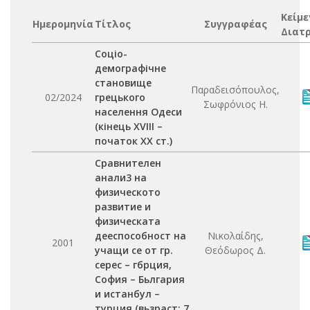
Κείμε
Ημερομηνία
Τίτλος
Συγγραφέας
Διατ
Соціо-
демографічне
становище
Παραδεισόπουλος,
02/2024
грецького
Σωφρόνιος Η.
населення Одеси
(кінець XVIII –
початок XX ст.)
Сравнителен
анали3 на
физическото
развитие и
физическата
дееспособност на
Νικολαίδης,
2001
учащи се от гр.
Θεόδωρος Δ.
серес – гбрция,
София – Бьлгария
и истанбул –
турция (вьзраст: 7