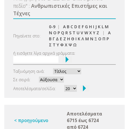
πεδίο
"
:
Ανθρωπιστικές Επιστήμες και
Τέχνες
0-9
|
A
B
C
D
E
F
G
H
I
J
K
L
M
N
O
P
Q
R
S
T
U
V
W
X
Y
Z
|
Α
Πηγαίνετε στο:
Β
Γ
Δ
Ε
Ζ
Η
Θ
Ι
Κ
Λ
Μ
Ν
Ξ
Ο
Π
Ρ
Σ
Τ
Υ
Φ
Χ
Ψ
Ω
ή εισάγετε λίγα αρχικά γράμματα:
Ταξινόμηση ανά:
Σε σειρά:
Αποτελέσματα/σελίδα:
Αποτελέσματα
< προηγούμενο
6715 έως 6724
από 6724