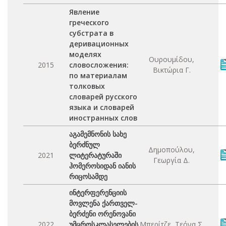
Явление
греческого
субстрата в
деривационных
моделях
Ουρουμίδου,
2015
словосложения:
Βικτώρια Γ.
по материалам
толковых
словарей русского
языка и словарей
иностранных слов
აგამემნონის სახე
ბერძნულ
Δημοπούλου,
2021
ლიტერატურაში
Γεωργία Δ.
ჰომეროსიდან იანის
რიცოსამდე
ინტერფერენციის
მოვლენა ქართველ-
ბერძენი ორენოვანი
2022
უმცროსკლასელების
Μπερίτζε, Τεόνα Σ.