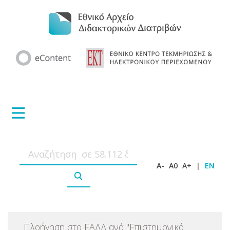
A-
A0
A+
|
EN
Πλοήγηση στο ΕΑΔΔ ανά
"
Επιστημονικό