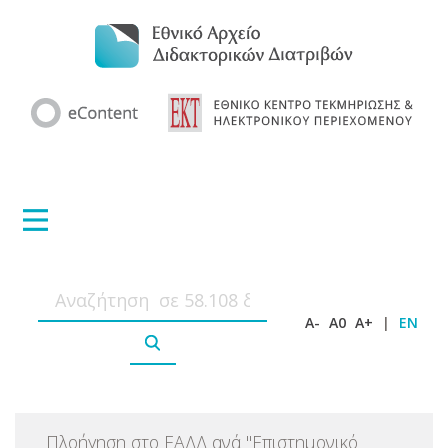
A-
A0
A+
|
EN
Πλοήγηση στο ΕΑΔΔ ανά
"
Επιστημονικό