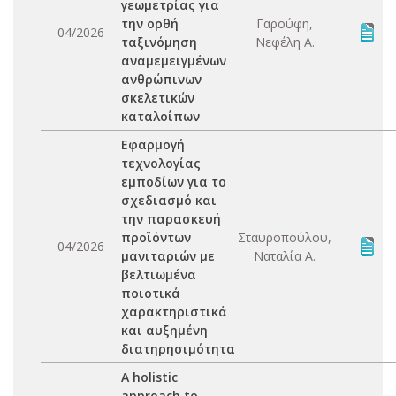
γεωμετρίας για
την ορθή
Γαρούφη,
04/2026
ταξινόμηση
Νεφέλη Α.
αναμεμειγμένων
ανθρώπινων
σκελετικών
καταλοίπων
Εφαρμογή
τεχνολογίας
εμποδίων για το
σχεδιασμό και
την παρασκευή
προϊόντων
Σταυροπούλου,
04/2026
μανιταριών με
Ναταλία Α.
βελτιωμένα
ποιοτικά
χαρακτηριστικά
και αυξημένη
διατηρησιμότητα
A holistic
approach to