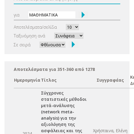
για
Αποτελέσματα/σελίδα
Ταξινόμηση ανά
Σε σειρά
Αποτελέσματα για 351-360 από 1278
Κ
Ημερομηνία
Τίτλος
Συγγραφέας
Δ
Σύγχρονες
στατιστικές μέθοδοι
μετά-ανάλυσης
(network meta-
analysis) για την
αξιολόγηση της
ασφάλειας και της
Χρήσταινα, Ελένη
2024